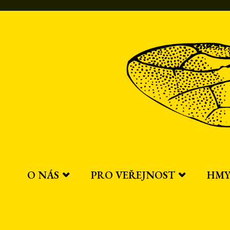
Přeskočit
na
obsah
O NÁS
PRO VEŘEJNOST
HMY