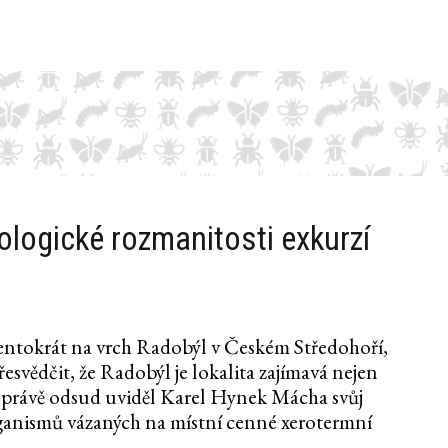
ologické rozmanitosti exkurzí
, tentokrát na vrch Radobýl v Českém Středohoří,
esvědčit, že Radobýl je lokalita zajímavá nejen
ť právě odsud uviděl Karel Hynek Mácha svůj
rganismů vázaných na místní cenné xerotermní