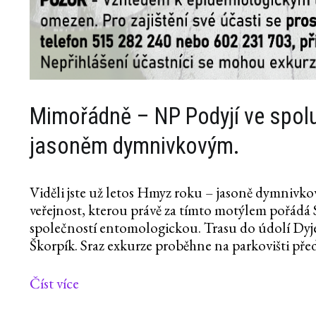
Mimořádně – NP Podyjí ve spolu
jasoněm dymnivkovým.
Viděli jste už letos Hmyz roku – jasoně dymnivko
veřejnost, kterou právě za tímto motýlem pořádá
společností entomologickou. Trasu do údolí Dyj
Škorpík. Sraz exkurze proběhne na parkovišti pře
Číst více