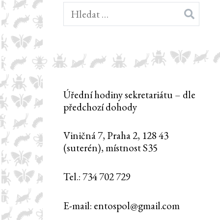
Vyhledávání
Úřední hodiny sekretariátu – dle
předchozí dohody
Viničná 7, Praha 2, 128 43
(suterén), místnost S35
Tel.: 734 702 729
E-mail: entospol@gmail.com