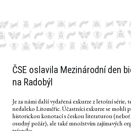
ČSE oslavila Mezinárodní den bi
na Radobýl
Je za námi další vydařená exkurze z letošní série
nedaleko Litoměřic. Účastníci exkurze se mohli př
historickou konotací s českou literaturou (nebo
osudný požár), ale také množstvím zajímavých o
trávníky.