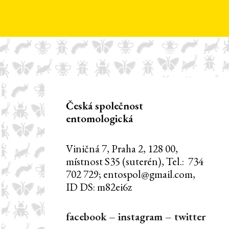
Česká společnost
entomologická
Viničná 7, Praha 2, 128 00,
místnost S35 (suterén), Tel.: 734
702 729; entospol@gmail.com,
ID DS: m82ei6z
facebook
–
instagram
–
twitter