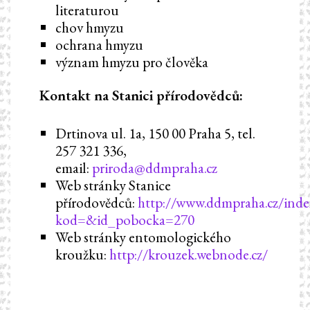
literaturou
chov hmyzu
ochrana hmyzu
význam hmyzu pro člověka
Kontakt na Stanici přírodovědců:
Drtinova ul. 1a, 150 00 Praha 5, tel.
257 321 336,
email:
priroda@ddmpraha.cz
Web stránky Stanice
přírodovědců:
http://www.ddmpraha.cz/inde
kod=&id_pobocka=270
Web stránky entomologického
kroužku:
http://krouzek.webnode.cz/