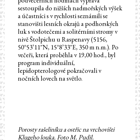
podvečerních hodinách výprava
sestoupila do nižších nadmořských výšek
a účastníci s v rychlosti seznámili se
stanovišti lesních okrajů a podhorských
luk s vodotečemi a solitérními stromy v
nivě Štolpichu u Raspenavy (5156,
50°53’11″N, 15°8’33″E, 350 m n.m.). Po
večeři, která proběhla v 19,00 hod., byl
program individuální,
lepidopterologové pokračovali v
nočních lovech na světlo.
Porosty rašeliníku a ostřic na vrchovišti
Klugeho louka. Foto M. Pudil.