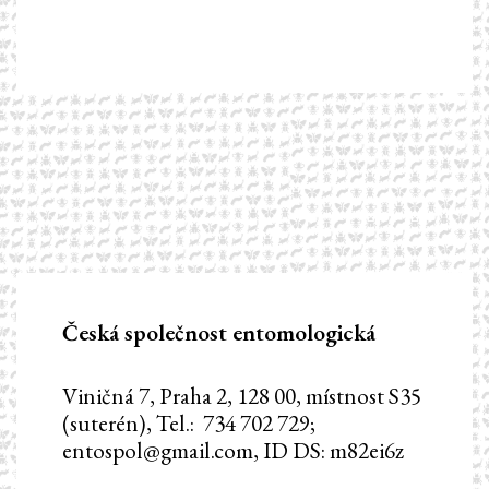
Česká společnost entomologická
Viničná 7, Praha 2, 128 00, místnost S35
(suterén), Tel.: 734 702 729;
entospol@gmail.com, ID DS: m82ei6z