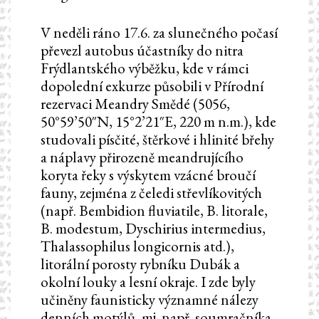
V neděli ráno 17.6. za slunečného počasí
převezl autobus účastníky do nitra
Frýdlantského výběžku, kde v rámci
dopolední exkurze působili v Přírodní
rezervaci Meandry Smědé (5056,
50°59’50″N, 15°2’21″E, 220 m n.m.), kde
studovali písčité, štěrkové i hlinité břehy
a náplavy přirozeně meandrujícího
koryta řeky s výskytem vzácné broučí
fauny, zejména z čeledi střevlíkovitých
(např. Bembidion fluviatile, B. litorale,
B. modestum, Dyschirius intermedius,
Thalassophilus longicornis atd.),
litorální porosty rybníku Dubák a
okolní louky a lesní okraje. I zde byly
učiněny faunisticky významné nálezy
denních motýlů, mj. např. soumračníka