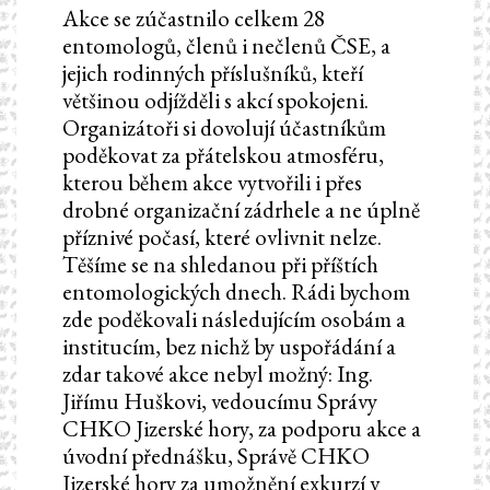
Akce se zúčastnilo celkem 28
entomologů, členů i nečlenů ČSE, a
jejich rodinných příslušníků, kteří
většinou odjížděli s akcí spokojeni.
Organizátoři si dovolují účastníkům
poděkovat za přátelskou atmosféru,
kterou během akce vytvořili i přes
drobné organizační zádrhele a ne úplně
příznivé počasí, které ovlivnit nelze.
Těšíme se na shledanou při příštích
entomologických dnech. Rádi bychom
zde poděkovali následujícím osobám a
institucím, bez nichž by uspořádání a
zdar takové akce nebyl možný: Ing.
Jiřímu Huškovi, vedoucímu Správy
CHKO Jizerské hory, za podporu akce a
úvodní přednášku, Správě CHKO
Jizerské hory za umožnění exkurzí v