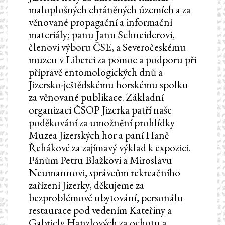
maloplošných chráněných územích a za
věnované propagační a informační
materiály; panu Janu Schneiderovi,
členovi výboru ČSE, a Severočeskému
muzeu v Liberci za pomoc a podporu při
přípravě entomologických dnů a
Jizersko-ještědskému horskému spolku
za věnované publikace. Základní
organizaci ČSOP Jizerka patří naše
poděkování za umožnění prohlídky
Muzea Jizerských hor a paní Haně
Řehákové za zajímavý výklad k expozici.
Pánům Petru Blažkovi a Miroslavu
Neumannovi, správcům rekreačního
zařízení Jizerky, děkujeme za
bezproblémové ubytování, personálu
restaurace pod vedením Kateřiny a
Gabriely Hanzlových za ochotu a