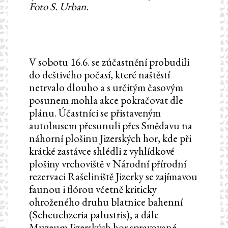
Foto S. Urban.
V sobotu 16.6. se zúčastnění probudili
do deštivého počasí, které naštěstí
netrvalo dlouho a s určitým časovým
posunem mohla akce pokračovat dle
plánu. Účastníci se přistaveným
autobusem přesunuli přes Smědavu na
náhorní plošinu Jizerských hor, kde při
krátké zastávce shlédli z vyhlídkové
plošiny vrchoviště v Národní přírodní
rezervaci Rašeliniště Jizerky se zajímavou
faunou i flórou včetně kriticky
ohroženého druhu blatnice bahenní
(Scheuchzeria palustris), a dále
Muzeum Jizerských hor spravované