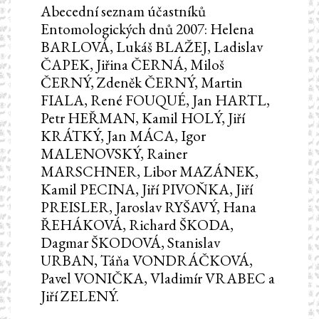
Abecední seznam účastníků
Entomologických dnů 2007: Helena
BARLOVÁ, Lukáš BLAŽEJ, Ladislav
ČAPEK, Jiřina ČERNÁ, Miloš
ČERNÝ, Zdeněk ČERNÝ, Martin
FIALA, René FOUQUÉ, Jan HARTL,
Petr HEŘMAN, Kamil HOLÝ, Jiří
KRÁTKÝ, Jan MÁCA, Igor
MALENOVSKÝ, Rainer
MARSCHNER, Libor MAZÁNEK,
Kamil PECINA, Jiří PIVOŇKA, Jiří
PREISLER, Jaroslav RYŠAVÝ, Hana
ŘEHÁKOVÁ, Richard ŠKODA,
Dagmar ŠKODOVÁ, Stanislav
URBAN, Táňa VONDRÁČKOVÁ,
Pavel VONIČKA, Vladimír VRABEC a
Jiří ZELENÝ.