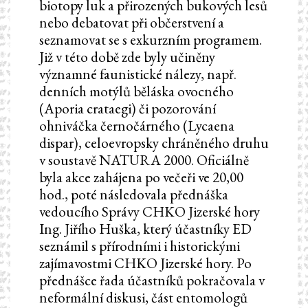
biotopy luk a přirozených bukových lesů
nebo debatovat při občerstvení a
seznamovat se s exkurzním programem.
Již v této době zde byly učiněny
významné faunistické nálezy, např.
denních motýlů běláska ovocného
(Aporia crataegi) či pozorování
ohniváčka černočárného (Lycaena
dispar), celoevropsky chráněného druhu
v soustavě NATURA 2000. Oficiálně
byla akce zahájena po večeři ve 20,00
hod., poté následovala přednáška
vedoucího Správy CHKO Jizerské hory
Ing. Jiřího Huška, který účastníky ED
seznámil s přírodními i historickými
zajímavostmi CHKO Jizerské hory. Po
přednášce řada účastníků pokračovala v
neformální diskusi, část entomologů