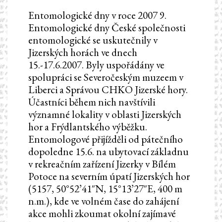
Entomologické dny v roce 2007 9.
Entomologické dny České společnosti
entomologické se uskutečnily v
Jizerských horách ve dnech
15.-17.6.2007. Byly uspořádány ve
spolupráci se Severočeským muzeem v
Liberci a Správou CHKO Jizerské hory.
Účastníci během nich navštívili
významné lokality v oblasti Jizerských
hor a Frýdlantského výběžku.
Entomologové přijížděli od pátečního
dopoledne 15.6. na ubytovací základnu
v rekreačním zařízení Jizerky v Bílém
Potoce na severním úpatí Jizerských hor
(5157, 50°52’41″N, 15°13’27″E, 400 m
n.m.), kde ve volném čase do zahájení
akce mohli zkoumat okolní zajímavé