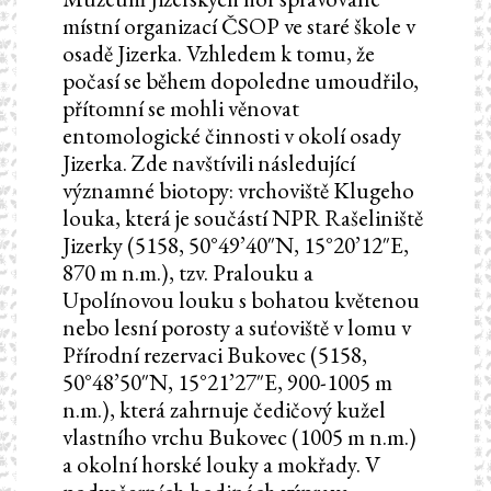
místní organizací ČSOP ve staré škole v
osadě Jizerka. Vzhledem k tomu, že
počasí se během dopoledne umoudřilo,
přítomní se mohli věnovat
entomologické činnosti v okolí osady
Jizerka. Zde navštívili následující
významné biotopy: vrchoviště Klugeho
louka, která je součástí NPR Rašeliniště
Jizerky (5158, 50°49’40″N, 15°20’12″E,
870 m n.m.), tzv. Pralouku a
Upolínovou louku s bohatou květenou
nebo lesní porosty a suťoviště v lomu v
Přírodní rezervaci Bukovec (5158,
50°48’50″N, 15°21’27″E, 900-1005 m
n.m.), která zahrnuje čedičový kužel
vlastního vrchu Bukovec (1005 m n.m.)
a okolní horské louky a mokřady. V