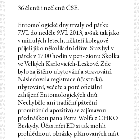
36 členů i nečlenů ČSE.
Entomologické dny trvaly od pátku
7.VI. do neděle 9.VI. 2013, avšak tak jako
v minulých letech, někteří kolegové
přijeli již o několik dní dříve. Sraz byl v
pátek v 17:00 hodin v pen- zionu Školka
ve Velkých Karlovicích-Leskové. Zde
bylo zajištěno ubytování a stravování.
Následovala registrace účastníků,
ubytování, večeře a poté oficiální
zahájení Entomologických dnů.
Nechybělo ani tradiční páteční
promítání diapozitivů se zajímavou
přednáškou pana Petra Wolfa z CHKO
Beskydy. Účastníci ED si tak mohli
prohlédnout obrázky plánovaných míst