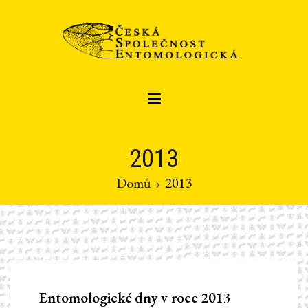
Přeskočit
na
obsah
Czech entomological society
Česká společnost entomologická
2013
Domů
2013
Entomologické
dny v
r
oce
2013