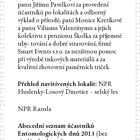
panu Jiřímu Pavelkovi za provedení
účastníků po lokalitách a odborný
výklad o přírodě; paní Monice Kretíkové
a panu Viliamu Valentínymu a jejich
kolektivu z penzionu Školka za příjemné
uby- tování a dobré stravování; firmě
Smart Events s.r.o. za nezištnou pomoc
při výrobě tiskových materiálů a za
kvalitní zhotovení pamětních triček.
Přehled navštívených lokalit:
NPR
Huslenky-Losový Dinotice – selský les
NPR Razula
Abecední seznam účastníků
Entomologických dnů 2013
(bez