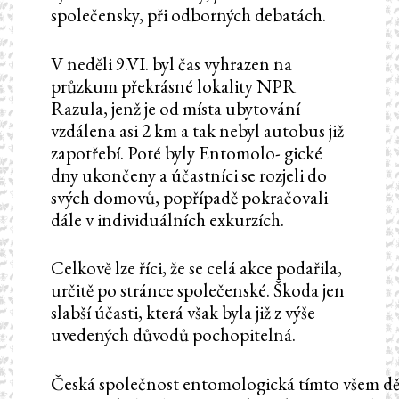
společensky, při odborných debatách.
V neděli 9.VI. byl čas vyhrazen na
průzkum překrásné lokality NPR
Razula, jenž je od místa ubytování
vzdálena asi 2 km a tak nebyl autobus již
zapotřebí. Poté byly Entomolo- gické
dny ukončeny a účastníci se rozjeli do
svých domovů, popřípadě pokračovali
dále v individuálních exkurzích.
Celkově lze říci, že se celá akce podařila,
určitě po stránce společenské. Škoda jen
slabší účasti, která však byla již z výše
uvedených důvodů pochopitelná.
Česká společnost entomologická tímto všem děk