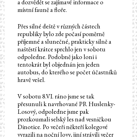
a dozvědět se zajímavé informace o
místní fauně a floře.
Přes silné deště v různých částech
republiky bylo zde počasí poměrně
příjemné a slunečné, prakticky silně a
naštěstí krátce sprchlo jen v sobotu
odpoledne. Podobně jako loni i
tentokrát byl objednán jen jeden
autobus, do kterého se počet účastníků
hravě vešel.
V sobotu 8.VI. ráno jsme se tak
přesunuli k navrhované PR Huslenky-
Losový, odpoledne jsme pak
prozkoumali selský les nad vesničkou
Dinotice. Po večeři někteří kolegové
vyrazili na noční lovy, jiní strávili večer