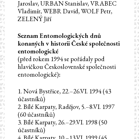
Jaroslav, URBAN Stanislav, VRABEC
Vladimír, WEBR David, WOLF Petr,
ZELENÝ Jiří
Seznam Entomologických dnů
konaných v historii České společnosti
entomologické
(před rokem 1994 se pořádaly pod
hlavičkou Československé společnosti
entomologické)
:
1. Nová Bystřice, 22.–26.VI. 1994 (43
účastníků)
2. Bílé Karpaty, Radějov, 5.–8.VI. 1997
(60 účastníků)
3. Bílé Karpaty, 26.–29.VI. 1998 (50
účastníků)
4. Bílé Karpaty, 10.–13.VI. 1999 (45