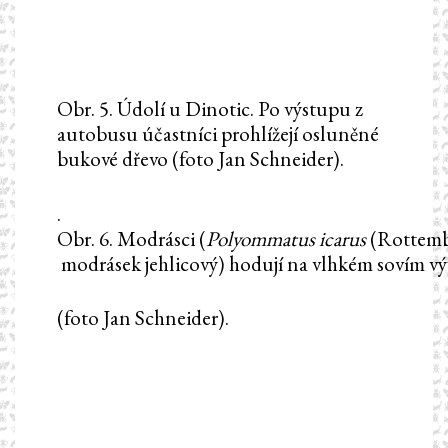
Obr. 5. Údolí u Dinotic. Po výstupu z
autobusu účastníci prohlížejí osluněné
bukové dřevo (foto Jan Schneider).
.
Obr. 6. Modrásci (
Polyommatus
icarus
(Rottemb
modrásek jehlicový) hodují na vlhkém sovím v
(foto Jan Schneider).