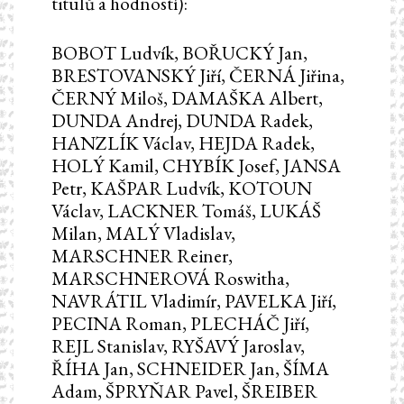
titulů a hodností):
BOBOT Ludvík, BOŘUCKÝ Jan,
BRESTOVANSKÝ Jiří, ČERNÁ Jiřina,
ČERNÝ Miloš, DAMAŠKA Albert,
DUNDA Andrej, DUNDA Radek,
HANZLÍK Václav, HEJDA Radek,
HOLÝ Kamil, CHYBÍK Josef, JANSA
Petr, KAŠPAR Ludvík, KOTOUN
Václav, LACKNER Tomáš, LUKÁŠ
Milan, MALÝ Vladislav,
MARSCHNER Reiner,
MARSCHNEROVÁ Roswitha,
NAVRÁTIL Vladimír, PAVELKA Jiří,
PECINA Roman, PLECHÁČ Jiří,
REJL Stanislav, RYŠAVÝ Jaroslav,
ŘÍHA Jan, SCHNEIDER Jan, ŠÍMA
Adam, ŠPRYŇAR Pavel, ŠREIBER