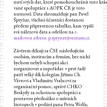
nutí svých dat, které pomohouchránit tuto krásn
vané spolupráce s AOPK ČR je toto
nutností. Data shromažduje pan Pavel
Špryňar, všichni účastníci dostanou
předem připravenou tabulku, kam vypíší
svá nálezová data a odešlou na
e-
mailovou adresu: p.sprynar@seznam.cz.
Závěrem děkuji za ČSE následujícím
osobám, institucím a firmám, bez nichž
bychom nebyli schopni akci
zorganizovat a uspořádat: v prvé řadě
patří velký dík kolegům Jiřímu Ch.
Vávrovi a Vladimíru Vrabcovi za
organizační pomoc, správě CHKO
Beskydy za ochotnou spolupráci a
poutavou přednášku o místních
biotopech v podání pana Petra Wolfa;