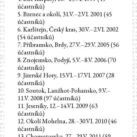
účastníků)
5. Bzenec a okolí, 31.V.–2.VI. 2001 (45
účastníků)
6. Karlštejn, Český kras, 30.V.–2.VI. 2002
(54 účastníků)
7. Příbramsko, Brdy, 27.V.–29.V. 2005 (56
účastníků)
8. Znojemsko, Podyjí, 5.V.–8.V. 2006 (70
účastníků)
9. Jizerské Hory, 15.VI.–17.VI. 2007 (28
účastníků)
10. Soutok, Lanžhot-Pohansko, 9.V.–
11.V. 2008 (97 účastníků)
11. Jeseníky, 12.–14.VI. 2009 (63
účastníků)
12. Okolí Mohelna, 28.–30.VI. 2010 (46
účastníků)
13. Chomutovsko, 27.–29.V. 2011 (59