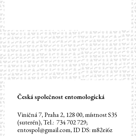
Česká společnost entomologická
Viničná 7, Praha 2, 128 00, místnost S35
(suterén), Tel.: 734 702 729;
entospol@gmail.com, ID DS: m82ei6z