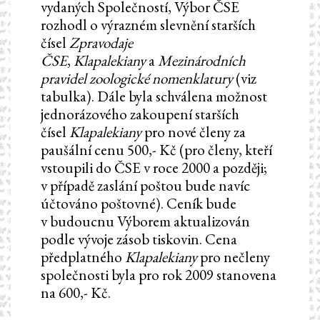
vydaných Společností, Výbor ČSE
rozhodl o výrazném slevnění starších
čísel
Zpravodaje
ČSE
,
Klapalekiany
a
Mezinárodních
pravidel zoologické nomenklatury
(viz
tabulka). Dále byla schválena možnost
jednorázového zakoupení starších
čísel
Klapalekiany
pro nové členy za
paušální cenu 500,- Kč (pro členy, kteří
vstoupili do ČSE v roce 2000 a později;
v případě zaslání poštou bude navíc
účtováno poštovné). Ceník bude
v budoucnu Výborem aktualizován
podle vývoje zásob tiskovin. Cena
předplatného
Klapalekiany
pro nečleny
společnosti byla pro rok 2009 stanovena
na 600,- Kč.