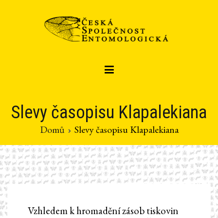
Přeskočit
na
obsah
Czech entomological society
Česká společnost entomologická
Slevy časopisu Klapalekiana
Domů
Slevy časopisu Klapalekiana
Vzhledem k hromadění zásob tiskovin