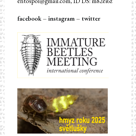
entospol@gmail.com, ID DS: m82ei6z
facebook
–
instagram
–
twitter