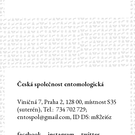
Česká společnost entomologická
Viničná 7, Praha 2, 128 00, místnost S35
(suterén), Tel.: 734 702 729;
entospol@gmail.com, ID DS: m82ei6z
facebook
–
instagram
–
twitter