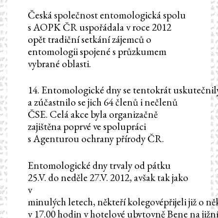
Česká společnost entomologická spolu
s AOPK ČR uspořádala v roce 2012
opět tradiční setkání zájemců o
entomologii spojené s průzkumem
vybrané oblasti.
14. Entomologické dny se tentokrát uskutečnily
a zúčastnilo se jich 64 členů i nečlenů
ČSE. Celá akce byla organizačně
zajištěna poprvé ve spolupráci
s Agenturou ochrany přírody ČR.
Entomologické dny trvaly od pátku
25.V. do neděle 27.V. 2012, avšak tak jako
v
minulých letech, někteří kolegovépřijeli již o něk
v 17.00 hodin v hotelové ubytovně Bene na jižn