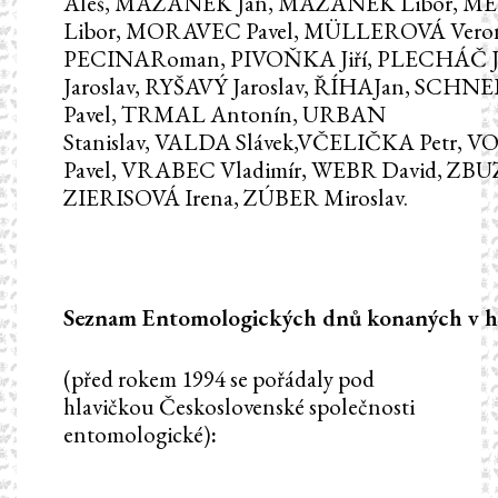
Aleš, MAZÁNEK Jan, MAZÁNEK Libor, M
Libor, MORAVEC Pavel, MÜLLEROVÁ Veroni
PECINARoman, PIVOŇKA Jiří, PLECHÁČ Ji
Jaroslav, RYŠAVÝ Jaroslav, ŘÍHAJan, SCH
Pavel, TRMAL Antonín, URBAN
Stanislav, VALDA Slávek,VČELIČKA Petr, 
Pavel, VRABEC Vladimír, WEBR David, ZBUZ
ZIERISOVÁ Irena, ZÚBER Miroslav.
Seznam
Entomologických
dnů
konaných
v
h
(před rokem 1994 se pořádaly pod
hlavičkou Československé společnosti
entomologické)
: