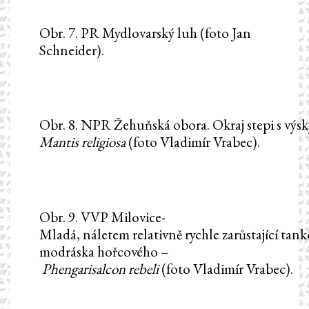
Obr. 7. PR Mydlovarský luh (foto Jan
Schneider).
Obr. 8. NPR Žehuňská obora. Okraj stepi s výs
Mantis
r
eligiosa
(foto Vladimír Vrabec).
Obr. 9. VVP Milovice-
Mladá, náletem relativně rychle zarůstající tan
modráska hořcového –
Phengaris
alcon
r
ebeli
(foto Vladimír Vrabec).