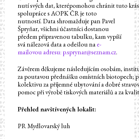
nutí svých dat, kterépomohou chránit tuto krás
spolupráce s AOPK ČR je toto
nutností. Data shromažduje pan Pavel
Špryňar, všichni účastníci dostanou
předem připravenou tabulku, kam vypíší
svá nálezová data a odešlou na
e-
mailovou adresu:
p.sprynar@seznam.cz
.
Závěrem děkujeme následujícím osobám, instituc
za poutavou přednášku omístních biotopech; p
kolektivu za příjemné ubytování a dobré stravov
pomoc při výrobě tiskových materiálů a za kvali
Přehled navštívených lokalit:
PR Mydlovarský luh