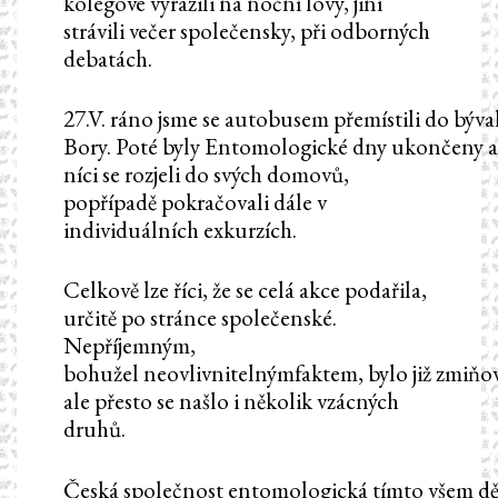
kolegové vyrazili na noční lovy, jiní
strávili večer společensky, při odborných
debatách.
27.V. ráno jsme se autobusem přemístili do býv
Bory. Poté byly Entomologické dny ukončeny a
níci se rozjeli do svých domovů,
popřípadě pokračovali dále v
individuálních exkurzích.
Celkově lze říci, že se celá akce podařila,
určitě po stránce společenské.
Nepříjemným,
bohužel neovlivnitelnýmfaktem, bylo již zmiňo
ale přesto se našlo i několik vzácných
druhů.
Česká společnost entomologická tímto všem děk