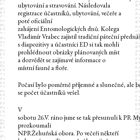
ubytování a stravování. Následovala
registrace účastníků, ubytování, večeře a
poté oficiální
zahájení Entomologických dnů. Kolega
Vladimír Vrabec zajistil tradiční páteční předn
s diapozitivy a účastníci ED si tak mohli
prohlédnout obrázky plánovaných míst
a dozvědět se zajímavé informace o
místní fauně a floře.
Počasí bylo poměrně příjemné a slunečné, ale b
se počet účastníků vešel.
V
sobotu 26.V. ráno jsme se tak přesunuli k PR M
prozkoumali
NPRŽehuňská obora. Po večeři někteří