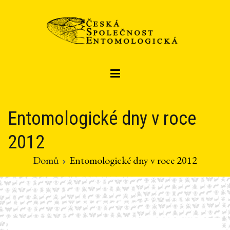
Přeskočit
na
obsah
Czech entomological society
Česká společnost entomologická
Entomologické dny v roce
2012
Domů
Entomologické dny v roce 2012