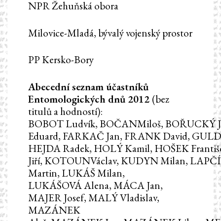
NPR Žehuňská obora
Milovice-Mladá, bývalý vojenský prostor
PP Kersko-Bory
Abecední seznam účastníků
Entomologických dnů 2012
(bez
titulů a hodností):
BOBOT Ludvík, BOČANMiloš, BOŘUCKÝ Ja
Eduard, FARKAČ Jan, FRANK David, GULD
HEJDA Radek, HOLÝ Kamil, HOŠEK Františ
Jiří, KOTOUNVáclav, KUDYN Milan, LAPČ
Martin, LUKÁŠ Milan,
LUKÁŠOVÁ Alena, MÁCA Jan,
MAJER Josef, MALÝ Vladislav,
MAZÁNEK