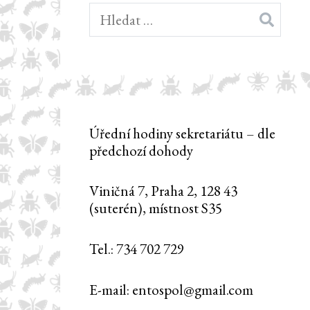
Vyhledávání
Úřední hodiny sekretariátu – dle
předchozí dohody
Viničná 7, Praha 2, 128 43
(suterén), místnost S35
Tel.: 734 702 729
E-mail: entospol@gmail.com