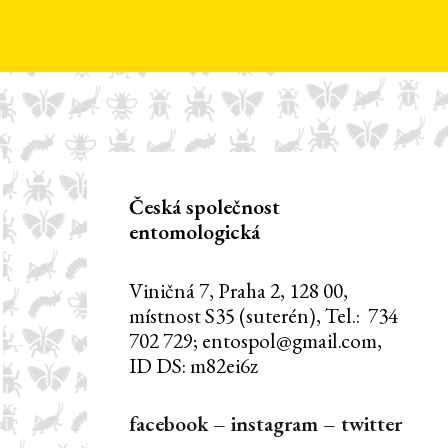
Česká společnost
entomologická
Viničná 7, Praha 2, 128 00,
místnost S35 (suterén), Tel.: 734
702 729; entospol@gmail.com,
ID DS: m82ei6z
facebook
–
instagram
–
twitter