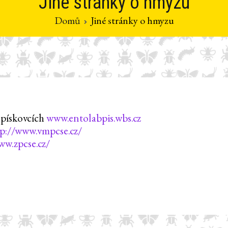
Jiné stránky o hmyzu
Domů
Jiné stránky o hmyzu
pískovcích
www.entolabpis.wbs.cz
tp://www.vmpcse.cz/
ww.zpcse.cz/