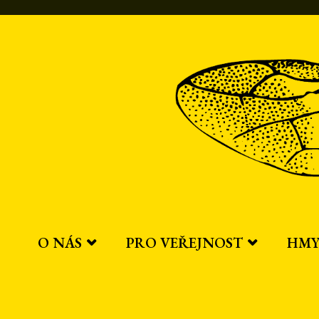
Přeskočit
na
obsah
O NÁS
PRO VEŘEJNOST
HMY