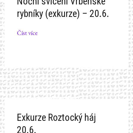
Noční svícení Vrbenské
rybníky (exkurze) – 20.6.
Číst více
Exkurze Roztocký háj
20.6.