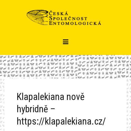
Přeskočit
na
obsah
Czech entomological society
Česká společnost entomologická
Klapalekiana nově
hybridně –
https://klapalekiana.cz/