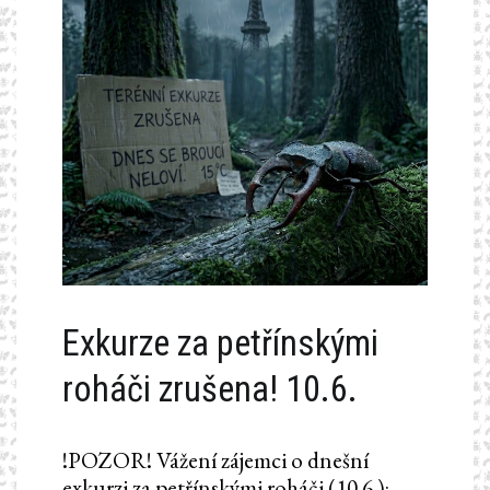
Exkurze za petřínskými
roháči zrušena! 10.6.
!POZOR! Vážení zájemci o dnešní
exkurzi za petřínskými roháči (10.6.):