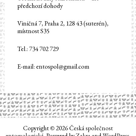
předchozí dohody
Viničná 7, Praha 2, 128 43 (suterén),
místnost S35
Tel.: 734 702 729
E-mail: entospol@gmail.com
Copyright © 2026
Česká společnost
entomologická
. Powered by
Zakra
and
WordPress
.