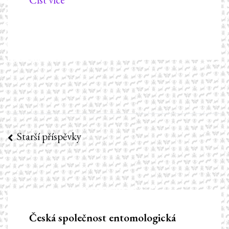
Starší příspěvky
Navigace
pro
příspěvky
Česká společnost entomologická