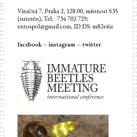
Viničná 7, Praha 2, 128 00, místnost S35
(suterén), Tel.: 734 702 729;
entospol@gmail.com, ID DS: m82ei6z
facebook
–
instagram
–
twitter