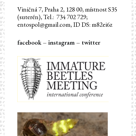
Viničná 7, Praha 2, 128 00, místnost S35
(suterén), Tel.: 734 702 729;
entospol@gmail.com, ID DS: m82ei6z
facebook
–
instagram
–
twitter