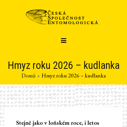
Přeskočit
na
obsah
Czech entomological society
Česká společnost entomologická
Hmyz roku 2026 – kudlanka
Domů
Hmyz roku 2026 – kudlanka
Stejně jako v loňském roce, i letos