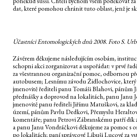
poněkud sušší. Chtěli bychom všem poděkovat za
dat, které pomohou chránit tuto oblast, jenž je 
Účastníci Entomologických dnů 2008. Foto S. Urb
Závěrem děkujeme následujícím osobám, institucí
schopni akci zorganizovat a uspořádat: v prvé řad
za všestrannou organizační pomoc, odbornou př
autobusem; Lesnímu závodu Židlochovice, který n
jmenovitě řediteli panu Tomáši Blahovi, pánům J
přednášky a doprovod na lokalitách, panu Janu J
jmenovitě panu řediteli Jiřímu Matuškovi, za kla
území, pánům Pavlu Dedkovi, Přemyslu Heraltov
komentáře; panu Petrovi Zábranskému patří dí
a panu Janu Vondráčkovi děkujeme za pomoc s orga
po lokalitách; paní správcové Libuši Lucové za v