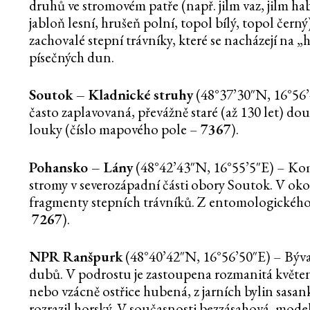
druhů ve stromovém patře (např. jilm vaz, jilm habr
jabloň lesní, hrušeň polní, topol bílý, topol čern
zachovalé stepní trávníky, které se nacházejí na 
písečných dun.
Soutok – Kladnické struhy
(48°37’30″N, 16°56’4
často zaplavovaná, převážně staré (až 130 let) dou
louky (číslo mapového pole –
7367
).
Pohansko – Lány
(48°42’43″N, 16°55’5″E) – Komp
stromy v severozápadní části obory Soutok. V o
fragmenty stepních trávníků. Z entomologického 
7267
).
NPR Ranšpurk
(48°40’42″N, 16°56’50″E) – Býval
dubů. V podrostu je zastoupena rozmanitá květena 
nebo vzácně ostřice hubená, z jarních bylin sasa
rozrazil horský. V současnosti bezzásahová, mod