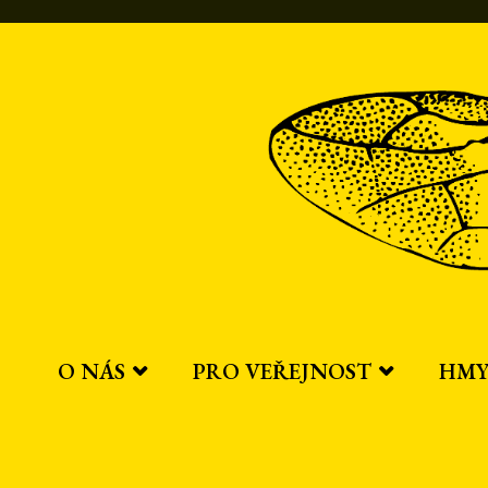
Přeskočit
na
obsah
O NÁS
PRO VEŘEJNOST
HMY