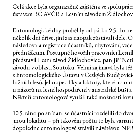
Celá akce byla organizačně zajištěna ve spolup
ústavem BC AVČR a Lesním závodem Židlochovi
Entomologické dny proběhly od pátku 9.5. do neděl
několik dní dříve, jiní zas naopak zůstávali déle. Of
následovala registrace účastníků, ubytování, ve
přednáškami. Postupně hovořili pracovníci Lesní
představil Lesní závod Židlochovice, pan Jiří Net
závodu v oblasti Soutoku. Velmi zajímavá byla t
z Entomologického Ústavu v Českých Budějovicíc
lužních lesů, jeho specifiky a faktory, které ho oh
u názorů na lesní hospodaření v australské buši a 
Někteří entomologové využili také možnosti lovu 
10.5. ráno po snídani se účastníci rozdělili do d
jinou lokalitu – při takovém počtu to byla varian
dopoledne entomologové strávili návštěvou NPR 