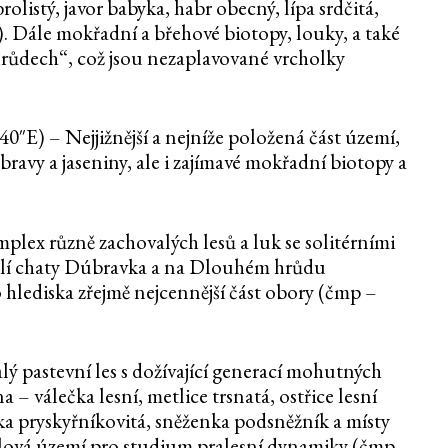
olistý, javor babyka, habr obecný, lípa srdčitá,
ý). Dále mokřadní a břehové biotopy, louky, a také
„hrůdech“, což jsou nezaplavované vrcholky
0″E) – Nejjižnější a nejníže položená část území,
bravy a jaseniny, ale i zajímavé mokřadní biotopy a
lex různě zachovalých lesů a luk se solitérními
kolí chaty Dúbravka a na Dlouhém hrůdu
hlediska zřejmě nejcennější část obory (čmp –
ý pastevní les s dožívající generací mohutných
– válečka lesní, metlice trsnatá, ostřice lesní
nka pryskyřníkovitá, sněženka podsněžník a místy
elová území pro studium pralesní dynamiky (čmp