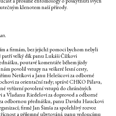
 účast a prosíme entomology o poskytnutí svých
skutečným klenotem naší přírody.
an.
m a firmám, bez jejichž pomoci bychom nebyli
ě patří velký dík panu Lukáši Čížkovi
ednášku, poutavé komentáře během jízdy
ám povolil vstupy na veškeré lesní cesty,
iřímu Netíkovi a Janu Helešicovi za odborné
ochovi za orientační rady; správě CHKO Pálava,
dné vyřízení povolení vstupů do chráněných
i a Vladanu Riedelovi za doprovod a odborné
k za odbornou přednášku, panu Davidu Hauckovi
nizací; firmě Jan Šimša za spolehlivý rozvoz
střícnost a příjemné ubytování; panu vedoucímu