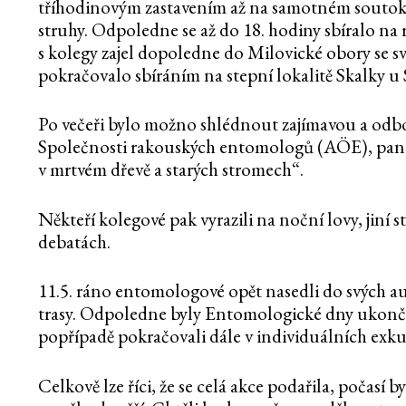
tříhodinovým zastavením až na samotném soutok
struhy. Odpoledne se až do 18. hodiny sbíralo na
s kolegy zajel dopoledne do Milovické obory se 
pokračovalo sbíráním na stepní lokalitě Skalky u 
Po večeři bylo možno shlédnout zajímavou a odb
Společnosti rakouských entomologů (AÖE), pana
v mrtvém dřevě a starých stromech“.
Někteří kolegové pak vyrazili na noční lovy, jiní s
debatách.
11.5. ráno entomologové opět nasedli do svých a
trasy. Odpoledne byly Entomologické dny ukončen
popřípadě pokračovali dále v individuálních exku
Celkově lze říci, že se celá akce podařila, počasí 