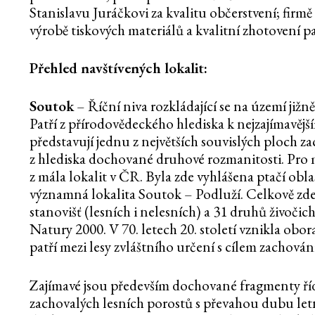
Stanislavu Juráčkovi za kvalitu občerstvení; firm
výrobě tiskových materiálů a kvalitní zhotovení p
Přehled navštívených lokalit:
Soutok
– Říční niva rozkládající se na území jižn
Patří z přírodovědeckého hlediska k nejzajímavě
představují jednu z největších souvislých ploch za
z hlediska dochované druhové rozmanitosti. Pro
z mála lokalit v ČR. Byla zde vyhlášena ptačí ob
významná lokalita Soutok – Podluží. Celkově zd
stanovišť (lesních i nelesních) a 31 druhů živoč
Natury 2000. V 70. letech 20. století vznikla obor
patří mezi lesy zvláštního určení s cílem zachování
Zajímavé jsou především dochované fragmenty říd
zachovalých lesních porostů s převahou dubu letn