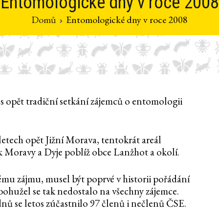
Entomologické dny v roce 2008
Domů
Entomologické dny v roce 2008
 opět tradiční setkání zájemců o entomologii
etech opět Jižní Morava, tentokrát areál
 Moravy a Dyje poblíž obce Lanžhot a okolí.
ému zájmu, musel být poprvé v historii pořádání
hužel se tak nedostalo na všechny zájemce.
ů se letos zúčastnilo 97 členů i nečlenů ČSE.