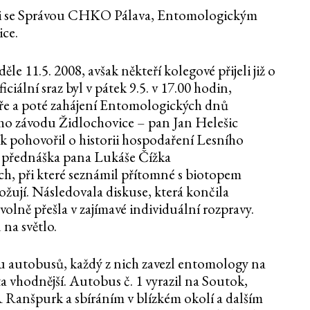
ráci se Správou CHKO Pálava, Entomologickým
ce.
e 11.5. 2008, avšak někteří kolegové přijeli již o
iciální sraz byl v pátek 9.5. v 17.00 hodin,
čeře a poté zahájení Entomologických dnů
ho závodu Židlochovice – pan Jan Helešic
ík pohovořil o historii hospodaření Lesního
éž přednáška pana Lukáše Čížka
h, při které seznámil přítomné s biotopem
rožují. Následovala diskuse, která končila
volně přešla v zajímavé individuální rozpravy.
na světlo.
vou autobusů, každý z nich zavezl entomology na
ta vhodnější. Autobus č. 1 vyrazil na Soutok,
Ranšpurk a sbíráním v blízkém okolí a dalším