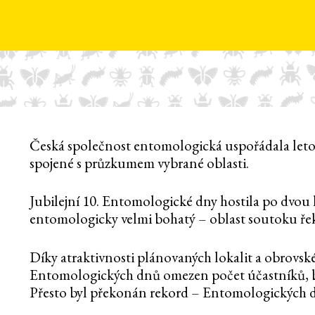
Česká společnost entomologická uspořádala letos
spojené s průzkumem vybrané oblasti.
Jubilejní 10. Entomologické dny hostila po dvou l
entomologicky velmi bohatý – oblast soutoku řek
Díky atraktivnosti plánovaných lokalit a obrovsk
Entomologických dnů omezen počet účastníků, bo
Přesto byl překonán rekord – Entomologických dn