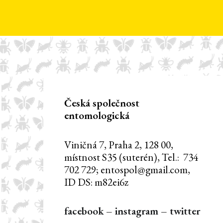
Česká společnost
entomologická
Viničná 7, Praha 2, 128 00,
místnost S35 (suterén), Tel.: 734
702 729; entospol@gmail.com,
ID DS: m82ei6z
facebook
–
instagram
–
twitter