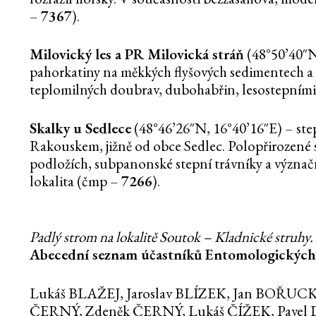
–
7367
).
Milovický les a PR Milovická stráň
(48°50’40″N,
pahorkatiny na měkkých flyšových sedimentech a
teplomilných doubrav, dubohabřin, lesostepním
Skalky u Sedlece
(48°46’26″N, 16°40’16″E) – step 
Rakouskem, jižně od obce Sedlec. Polopřirozené s
podložích, subpanonské stepní trávníky a význač
lokalita (čmp –
7266
).
Padlý strom na lokalitě Soutok – Kladnické struhy. 
Abecední seznam účastníků Entomologických
Lukáš BLAŽEJ, Jaroslav BLÍZEK, Jan BOŘU
ČERNÝ, Zdeněk ČERNÝ, Lukáš ČÍŽEK, Pavel 