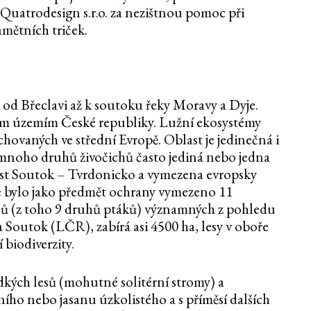
ě Quatrodesign s.r.o. za nezištnou pomoc při
amětních triček.
ě od Břeclavi až k soutoku řeky Moravy a Dyje.
jším územím České republiky. Lužní ekosystémy
chovaných ve střední Evropě. Oblast je jedinečná i
 mnoho druhů živočichů často jediná nebo jedna
last Soutok – Tvrdonicko a vymezena evropsky
e bylo jako předmět ochrany vymezeno 11
ichů (z toho 9 druhů ptáků) významných z pohledu
a Soutok (LČR), zabírá asi 4500 ha, lesy v oboře
 biodiverzity.
kých lesů (mohutné solitérní stromy) a
ího nebo jasanu úzkolistého a s příměsí dalších