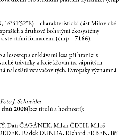
 16°41’52″E) – charakteristická část Milovické
 spraších s druhově bohatými ekosystémy
i a stepními formacemi (čmp –
7166
).
a lesostep s enklávami lesa při hranici s
uché trávníky a facie křovin na vápnitých
ná naleziště vstavačovitých. Evropsky významná
Foto J. Schneider.
 dnů 2008
(bez titulů a hodností):
CKÝ, Dan ČAGÁNEK, Milan ČECH, Miloš
DEDEK, Radek DUNDA, Richard ERBEN, Jiří