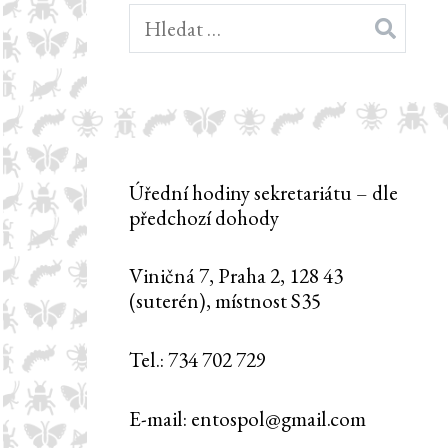
Vyhledávání
Úřední hodiny sekretariátu – dle
předchozí dohody
Viničná 7, Praha 2, 128 43
(suterén), místnost S35
Tel.: 734 702 729
E-mail: entospol@gmail.com