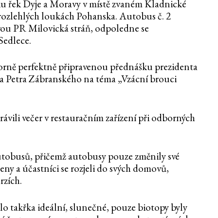
u řek Dyje a Moravy v místě zvaném Kladnické
 rozlehlých loukách Pohanska. Autobus č. 2
svou PR Milovická stráň, odpoledne se
Sedlece.
orně perfektně připravenou přednášku prezidenta
 Petra Zábranského na téma „Vzácní brouci
trávili večer v restauračním zařízení při odborných
utobusů, přičemž autobusy pouze změnily své
y a účastníci se rozjeli do svých domovů,
rzích.
bylo takřka ideální, slunečné, pouze biotopy byly