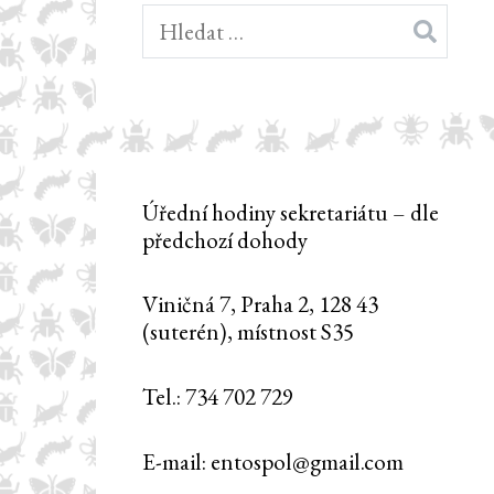
Vyhledávání
Úřední hodiny sekretariátu – dle
předchozí dohody
Viničná 7, Praha 2, 128 43
(suterén), místnost S35
Tel.: 734 702 729
E-mail: entospol@gmail.com