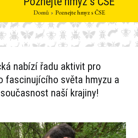
Poznejte hmyz s ČSE
Domů
Poznejte hmyz s ČSE
á nabízí řadu aktivit pro
o fascinujícího světa hmyzu a
i současnost naší krajiny!