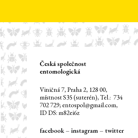
Česká společnost
entomologická
Viničná 7, Praha 2, 128 00,
místnost S35 (suterén), Tel.: 734
702 729; entospol@gmail.com,
ID DS: m82ei6z
facebook
–
instagram
–
twitter