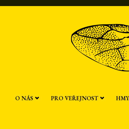
Přeskočit
na
obsah
O NÁS
PRO VEŘEJNOST
HMY