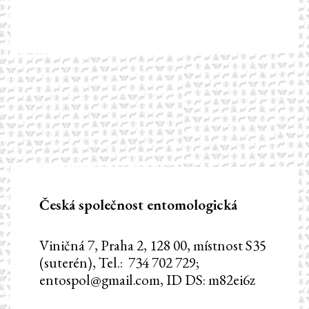
Česká společnost entomologická
Viničná 7, Praha 2, 128 00, místnost S35
(suterén), Tel.: 734 702 729;
entospol@gmail.com, ID DS: m82ei6z