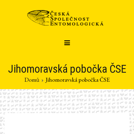
Přeskočit
na
obsah
Czech entomological society
Česká společnost entomologická
Jihomoravská pobočka ČSE
Domů
Jihomoravská pobočka ČSE