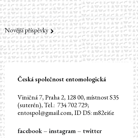
Novější příspěvky
Navigace
pro
příspěvky
Česká společnost entomologická
Viničná 7, Praha 2, 128 00, místnost S35
(suterén), Tel.: 734 702 729;
entospol@gmail.com, ID DS: m82ei6z
facebook
–
instagram
–
twitter