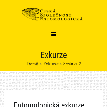
Přeskočit
na
obsah
Czech entomological society
Česká společnost entomologická
Exkurze
Domů
Exkurze
Stránka 2
Entomologická exkurze