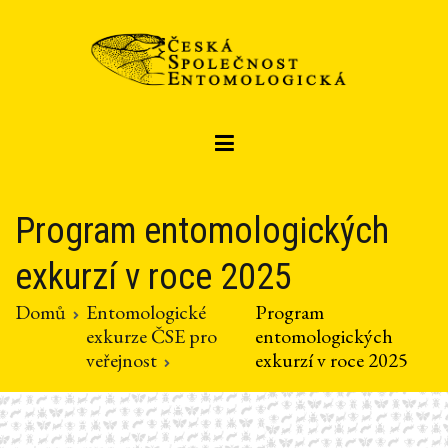
Přeskočit
na
obsah
Czech entomological society
Česká společnost entomologická
Program entomologických
exkurzí v roce 2025
Domů
Entomologické
Program
exkurze ČSE pro
entomologických
veřejnost
exkurzí v roce 2025