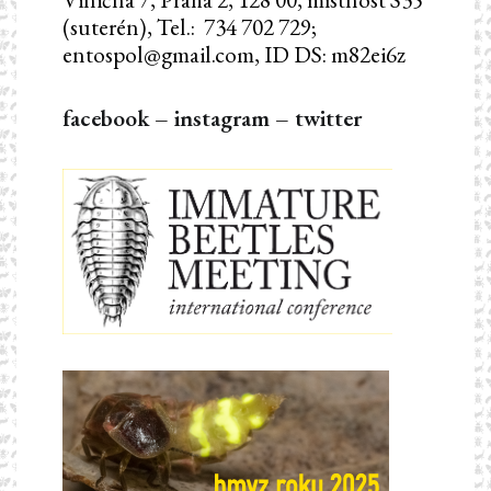
(suterén), Tel.: 734 702 729;
entospol@gmail.com, ID DS: m82ei6z
facebook
–
instagram
–
twitter