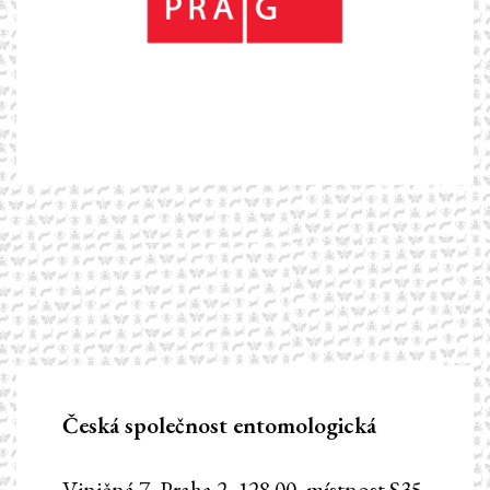
Česká společnost entomologická
Viničná 7, Praha 2, 128 00, místnost S35