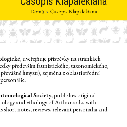
Časopis Klapalekiana
Domů
Časopis Klapalekiana
ologické
, uveřejňuje příspěvky na stránkách
ledky především faunistického, taxonomického,
řevážně hmyzu), zejména z oblasti střední
 personálie.
ntomological Society
, publishes original
ecology and ethology of Arthropoda, with
s short notes, reviews, relevant personalia and
.