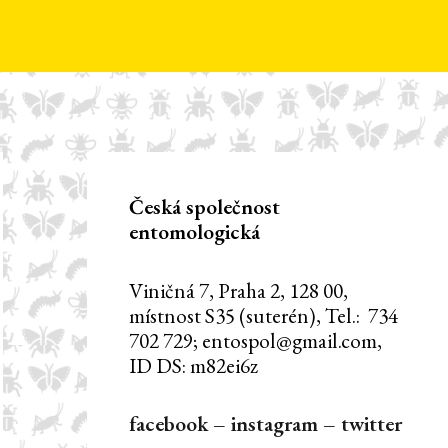
Česká společnost
entomologická
Viničná 7, Praha 2, 128 00,
místnost S35 (suterén), Tel.: 734
702 729; entospol@gmail.com,
ID DS: m82ei6z
facebook
–
instagram
–
twitter