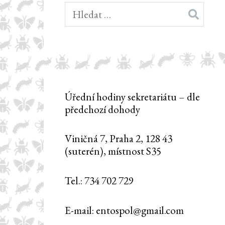
Vyhledávání
Úřední hodiny sekretariátu – dle
předchozí dohody
Viničná 7, Praha 2, 128 43
(suterén), místnost S35
Tel.: 734 702 729
E-mail: entospol@gmail.com