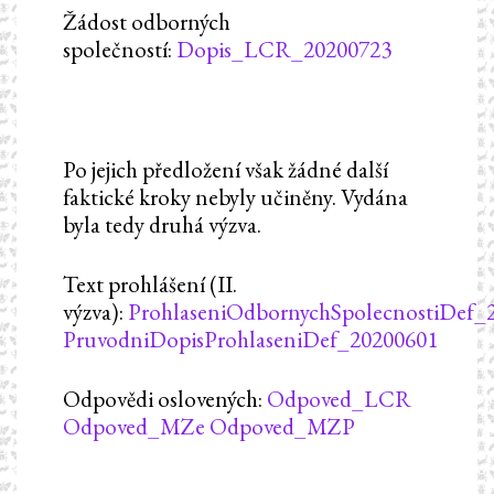
Žádost odborných
společností:
Dopis_LCR_20200723
Po jejich předložení však žádné další
faktické kroky nebyly učiněny. Vydána
byla tedy druhá výzva.
Text prohlášení (II.
výzva):
ProhlaseniOdbornychSpolecnostiDef_
PruvodniDopisProhlaseniDef_20200601
Odpovědi oslovených:
Odpoved_LCR
Odpoved_MZe
Odpoved_MZP