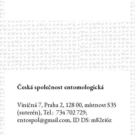
Česká společnost entomologická
Viničná 7, Praha 2, 128 00, místnost S35
(suterén), Tel.: 734 702 729;
entospol@gmail.com, ID DS: m82ei6z