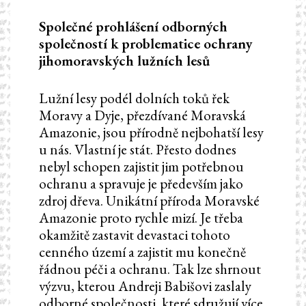
Společné prohlášení odborných
společností k problematice ochrany
jihomoravských lužních lesů
Lužní lesy podél dolních toků řek
Moravy a Dyje, přezdívané Moravská
Amazonie, jsou přírodně nejbohatší lesy
u nás. Vlastní je stát. Přesto dodnes
nebyl schopen zajistit jim potřebnou
ochranu a spravuje je především jako
zdroj dřeva. Unikátní příroda Moravské
Amazonie proto rychle mizí. Je třeba
okamžitě zastavit devastaci tohoto
cenného území a zajistit mu konečně
řádnou péči a ochranu. Tak lze shrnout
výzvu, kterou Andreji Babišovi zaslaly
odborné společnosti, které sdružují více