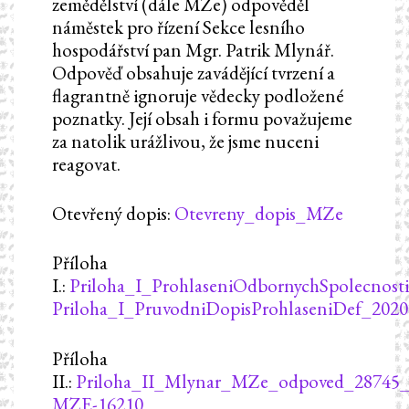
zemědělství (dále MZe) odpověděl
náměstek pro řízení Sekce lesního
hospodářství pan Mgr. Patrik Mlynář.
Odpověď obsahuje zavádějící tvrzení a
flagrantně ignoruje vědecky podložené
poznatky. Její obsah i formu považujeme
za natolik urážlivou, že jsme nuceni
reagovat.
Otevřený dopis:
Otevreny_dopis_MZe
Příloha
I.:
Priloha_I_ProhlaseniOdbornychSpolecnost
Priloha_I_PruvodniDopisProhlaseniDef_202
Příloha
II.:
Priloha_II_Mlynar_MZe_odpoved_28745_
MZE-16210