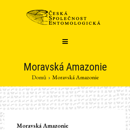
Přeskočit
na
obsah
Czech entomological society
Česká společnost entomologická
Moravská Amazonie
Domů
Moravská Amazonie
Moravská Amazonie