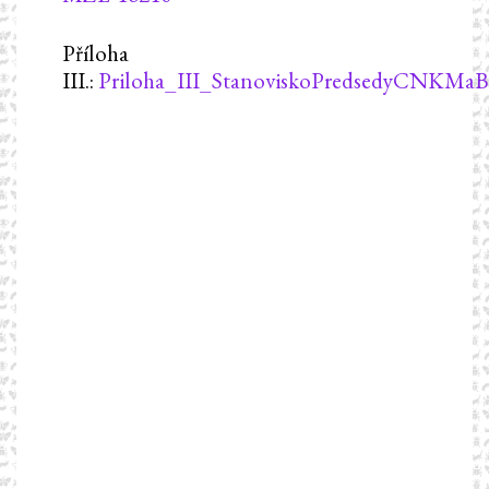
Příloha
III.:
Priloha_III_StanoviskoPredsedyCNKMaB