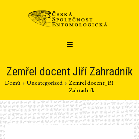
Přeskočit
na
obsah
Czech entomological society
Česká společnost entomologická
Zemřel docent Jiří Zahradník
Domů
Uncategorized
Zemřel docent Jiří
Zahradník