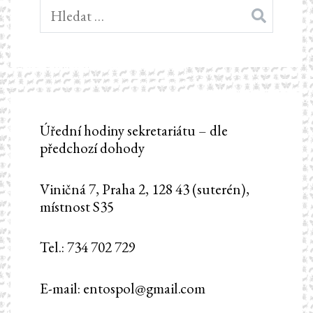
Vyhledávání
Úřední hodiny sekretariátu – dle
předchozí dohody
Viničná 7, Praha 2, 128 43 (suterén),
místnost S35
Tel.: 734 702 729
E-mail: entospol@gmail.com