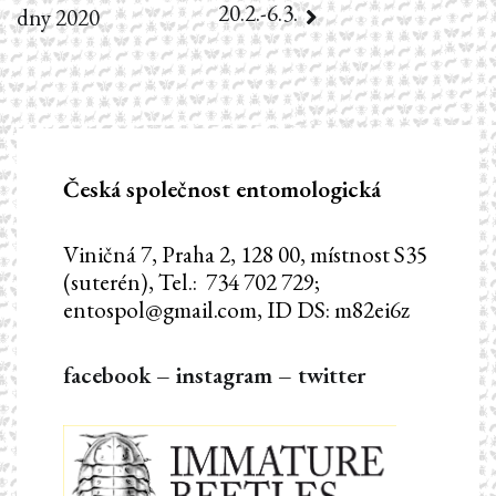
20.2.-6.3.
dny 2020
pro
příspěvek
Česká společnost entomologická
Viničná 7, Praha 2, 128 00, místnost S35
(suterén), Tel.: 734 702 729;
entospol@gmail.com, ID DS: m82ei6z
facebook
–
instagram
–
twitter