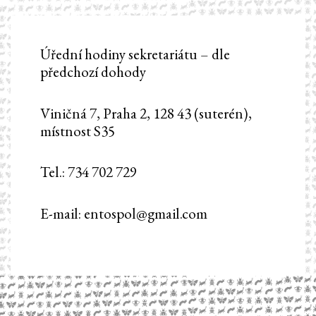
Úřední hodiny sekretariátu – dle
předchozí dohody
Viničná 7, Praha 2, 128 43 (suterén),
místnost S35
Tel.: 734 702 729
E-mail: entospol@gmail.com