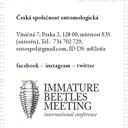
Česká společnost entomologická
Viničná 7, Praha 2, 128 00, místnost S35
(suterén), Tel.: 734 702 729;
entospol@gmail.com, ID DS: m82ei6z
facebook
–
instagram
–
twitter