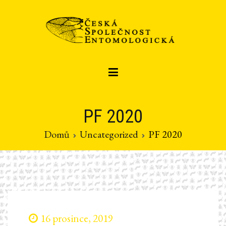
Přeskočit
na
obsah
Czech entomological society
Česká společnost entomologická
PF 2020
Domů
Uncategorized
PF 2020
16 prosince, 2019