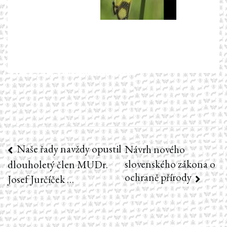
Naše řady navždy opustil
Navigace
Návrh nového
slovenského zákona o
dlouholetý člen MUDr.
pro
ochraně přírody
Josef Jurčíček …
příspěvek