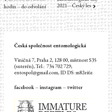
2021 – Český les
hodin – do odvolání
pro
příspěvek
Česká společnost entomologická
Viničná 7, Praha 2, 128 00, místnost S35
(suterén), Tel.: 734 702 729;
entospol@gmail.com, ID DS: m82ei6z
facebook
–
instagram
–
twitter