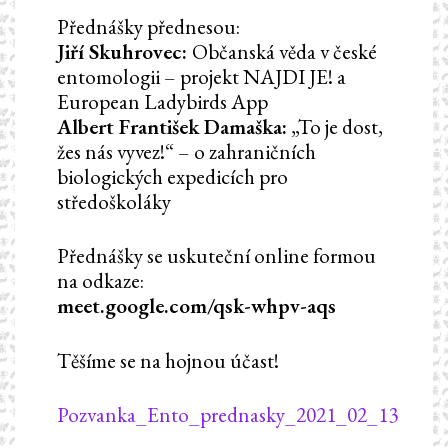
Přednášky přednesou:
Jiří Skuhrovec:
Občanská věda v české
entomologii – projekt NAJDI JE! a
European Ladybirds App
Albert František Damaška:
„To je dost,
žes nás vyvez!“ – o zahraničních
biologických expedicích pro
středoškoláky
Přednášky se uskuteční online formou
na odkaze:
meet.google.com/qsk-whpv-aqs
Těšíme se na hojnou účast!
Pozvanka_Ento_prednasky_2021_02_13