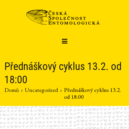
Přeskočit
na
obsah
Czech entomological society
Česká společnost entomologická
Přednáškový cyklus 13.2. od
18:00
Domů
Uncategorized
Přednáškový cyklus 13.2.
od 18:00