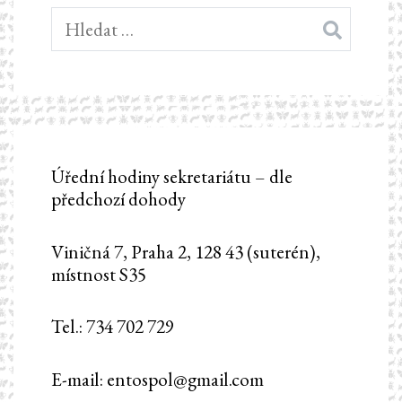
Vyhledávání
Úřední hodiny sekretariátu – dle
předchozí dohody
Viničná 7, Praha 2, 128 43 (suterén),
místnost S35
Tel.: 734 702 729
E-mail: entospol@gmail.com