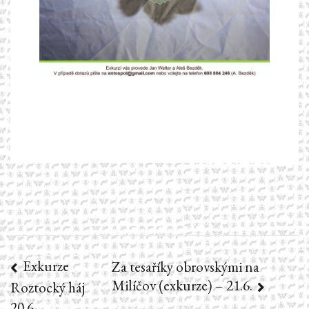
Exkurze
Navigace
Za tesaříky obrovskými na
Milíčov (exkurze) – 21.6.
Roztocký háj
pro
20.6.