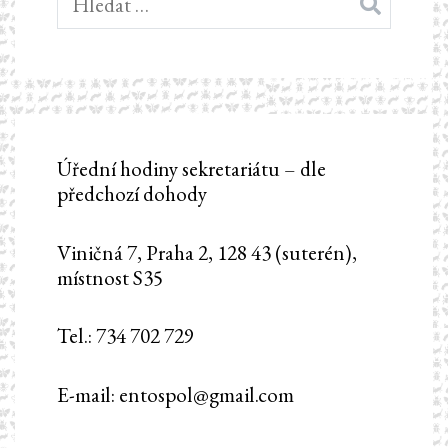
Úřední hodiny sekretariátu – dle
předchozí dohody
Viničná 7, Praha 2, 128 43 (suterén),
místnost S35
Tel.: 734 702 729
E-mail: entospol@gmail.com