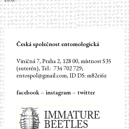
příspěvek
Česká společnost entomologická
Viničná 7, Praha 2, 128 00, místnost S35
(suterén), Tel.: 734 702 729;
entospol@gmail.com, ID DS: m82ei6z
facebook
–
instagram
–
twitter