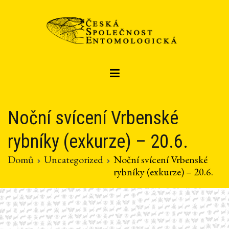
Přeskočit
na
obsah
Czech entomological society
Česká společnost entomologická
Noční svícení Vrbenské
rybníky (exkurze) – 20.6.
Domů
Uncategorized
Noční svícení Vrbenské
rybníky (exkurze) – 20.6.