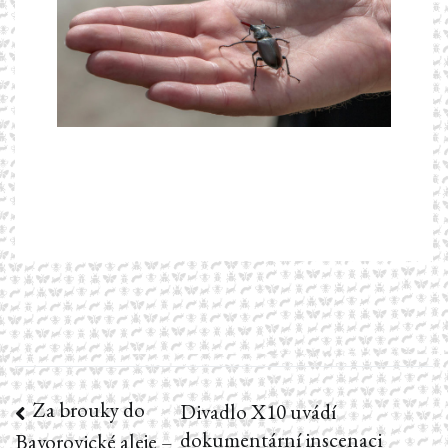
Za brouky do
Navigace
Divadlo X10 uvádí
dokumentární inscenaci
Bavorovické aleje –