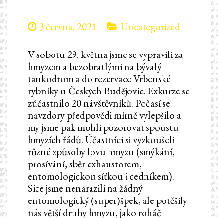
3 června, 2021
Uncategorized
V sobotu 29. května jsme se vypravili za
hmyzem a bezobratlými na bývalý
tankodrom a do rezervace Vrbenské
rybníky u Českých Budějovic. Exkurze se
zúčastnilo 20 návštěvníků. Počasí se
navzdory předpovědi mírně vylepšilo a
my jsme pak mohli pozorovat spoustu
hmyzích řádů. Účastníci si vyzkoušeli
různé způsoby lovu hmyzu (smýkání,
prosívání, sběr exhaustorem,
entomologickou síťkou i cedníkem).
Sice jsme nenarazili na žádný
entomologický (super)špek, ale potěšily
nás větší druhy hmyzu, jako roháč