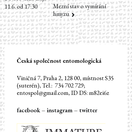
pro
Mezní stav o vymírání
11.6. od 17:30
hmyzu
příspěvek
Česká společnost entomologická
Viničná 7, Praha 2, 128 00, místnost S35
(suterén), Tel.: 734 702 729;
entospol@gmail.com, ID DS: m82ei6z
facebook
–
instagram
–
twitter