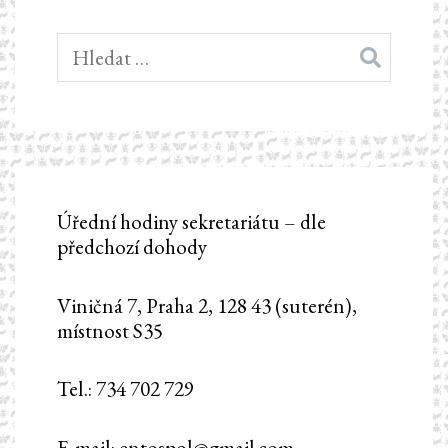
Vyhledávání
Úřední hodiny sekretariátu – dle
předchozí dohody
Viničná 7, Praha 2, 128 43 (suterén),
místnost S35
Tel.: 734 702 729
E-mail: entospol@gmail.com