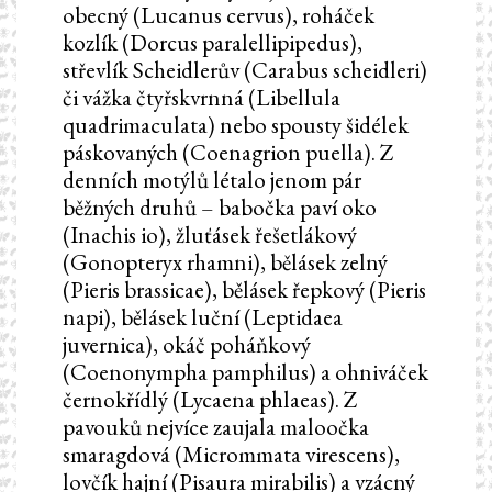
obecný (Lucanus cervus), roháček
kozlík (Dorcus paralellipipedus),
střevlík Scheidlerův (Carabus scheidleri)
či vážka čtyřskvrnná (Libellula
quadrimaculata) nebo spousty šidélek
páskovaných (Coenagrion puella). Z
denních motýlů létalo jenom pár
běžných druhů – babočka paví oko
(Inachis io), žluťásek řešetlákový
(Gonopteryx rhamni), bělásek zelný
(Pieris brassicae), bělásek řepkový (Pieris
napi), bělásek luční (Leptidaea
juvernica), okáč poháňkový
(Coenonympha pamphilus) a ohniváček
černokřídlý (Lycaena phlaeas). Z
pavouků nejvíce zaujala maloočka
smaragdová (Micrommata virescens),
lovčík hajní (Pisaura mirabilis) a vzácný