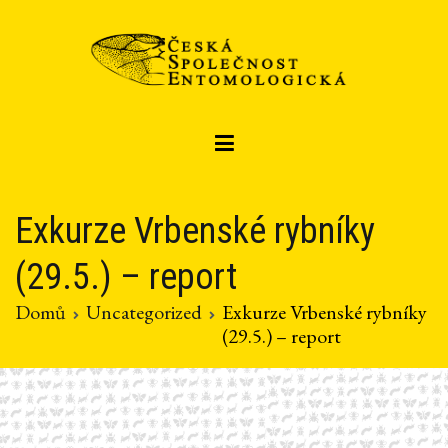
Přeskočit
na
obsah
Czech entomological society
Česká společnost entomologická
Exkurze Vrbenské rybníky
(29.5.) – report
Domů
Uncategorized
Exkurze Vrbenské rybníky
(29.5.) – report