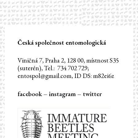
příspěvek
Česká společnost entomologická
Viničná 7, Praha 2, 128 00, místnost S35
(suterén), Tel.: 734 702 729;
entospol@gmail.com, ID DS: m82ei6z
facebook
–
instagram
–
twitter