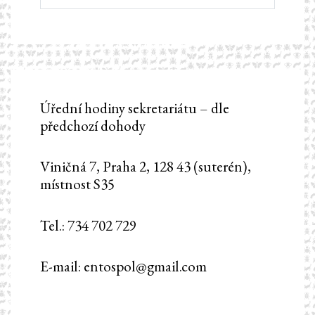
Úřední hodiny sekretariátu – dle
předchozí dohody
Viničná 7, Praha 2, 128 43 (suterén),
místnost S35
Tel.: 734 702 729
E-mail: entospol@gmail.com