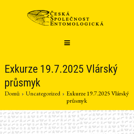
Přeskočit
na
obsah
Czech entomological society
Česká společnost entomologická
Exkurze 19.7.2025 Vlárský
průsmyk
Domů
Uncategorized
Exkurze 19.7.2025 Vlárský
průsmyk