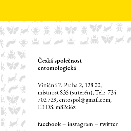
Česká společnost
entomologická
Viničná 7, Praha 2, 128 00,
místnost S35 (suterén), Tel.: 734
702 729; entospol@gmail.com,
ID DS: m82ei6z
facebook
–
instagram
–
twitter