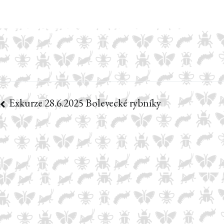
Exkurze 28.6.2025 Bolevecké rybníky
Navigace
pro
příspěvek