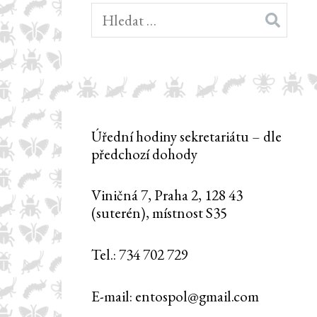
Vyhledávání
Úřední hodiny sekretariátu – dle
předchozí dohody
Viničná 7, Praha 2, 128 43
(suterén), místnost S35
Tel.: 734 702 729
E-mail: entospol@gmail.com