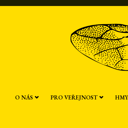
Přeskočit
na
obsah
O NÁS
PRO VEŘEJNOST
HMY