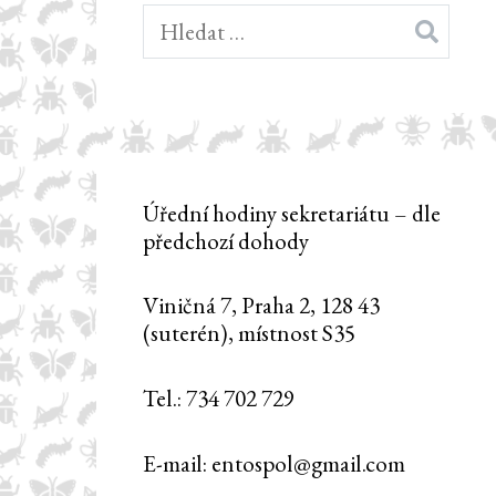
Vyhledávání
Úřední hodiny sekretariátu – dle
předchozí dohody
Viničná 7, Praha 2, 128 43
(suterén), místnost S35
Tel.: 734 702 729
E-mail: entospol@gmail.com