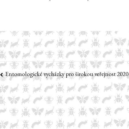
Entomologické vycházky pro širokou veřejnost 2020
Navigace
pro
příspěvek