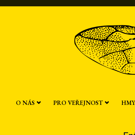
Přeskočit
na
obsah
O NÁS
PRO VEŘEJNOST
HMY