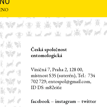
ENO
ŠENO
Česká společnost
entomologická
Viničná 7, Praha 2, 128 00,
místnost S35 (suterén), Tel.: 734
702 729; entospol@gmail.com,
ID DS: m82ei6z
facebook
–
instagram
–
twitter