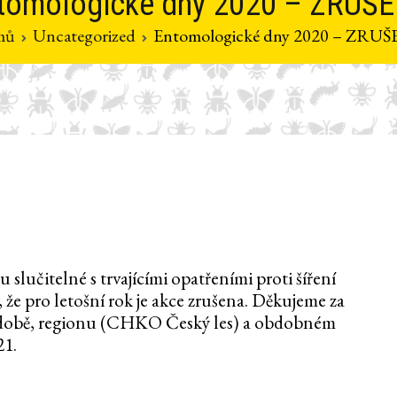
tomologické dny 2020 – ZRUŠ
mů
Uncategorized
Entomologické dny 2020 – ZRU
slučitelné s trvajícími opatřeními proti šíření
e pro letošní rok je akce zrušena. Děkujeme za
podobě, regionu (CHKO Český les) a obdobném
21.