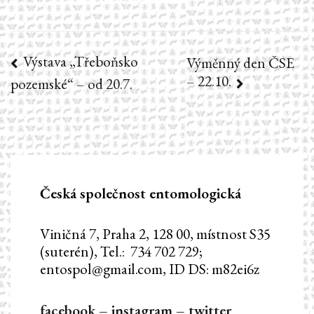
Výstava „Třeboňsko
Navigace
Výměnný den ČSE
– 22.10.
pozemské“ – od 20.7.
pro
příspěvek
Česká společnost entomologická
Viničná 7, Praha 2, 128 00, místnost S35
(suterén), Tel.: 734 702 729;
entospol@gmail.com, ID DS: m82ei6z
facebook
–
instagram
–
twitter