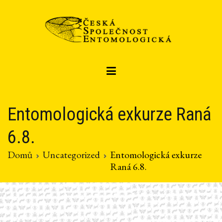
Přeskočit
na
obsah
Czech entomological society
Česká společnost entomologická
Entomologická exkurze Raná
6.8.
Domů
Uncategorized
Entomologická exkurze
Raná 6.8.