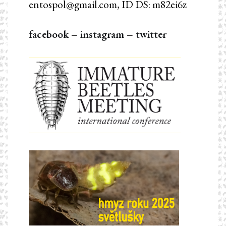
entospol@gmail.com, ID DS: m82ei6z
facebook
–
instagram
–
twitter