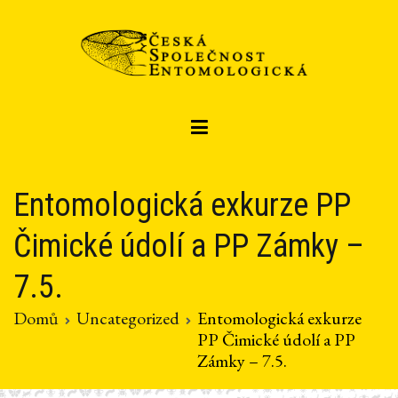
Přeskočit
na
obsah
Czech entomological society
Česká společnost entomologická
Entomologická exkurze PP
Čimické údolí a PP Zámky –
7.5.
Domů
Uncategorized
Entomologická exkurze
PP Čimické údolí a PP
Zámky – 7.5.