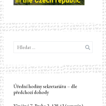
Vyhledávání
Úřední hodiny sekretariátu – dle
předchozí dohody
Viničná 7, Praha 2, 128 43 (suterén),