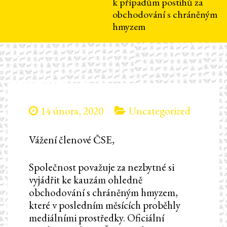
k případům postihů za
obchodování s chráněným
hmyzem
14 února, 2020
Uncategorized
Vážení členové ČSE,
Společnost považuje za nezbytné si
vyjádřit ke kauzám ohledně
obchodování s chráněným hmyzem,
které v posledním měsících proběhly
mediálními prostředky. Oficiální