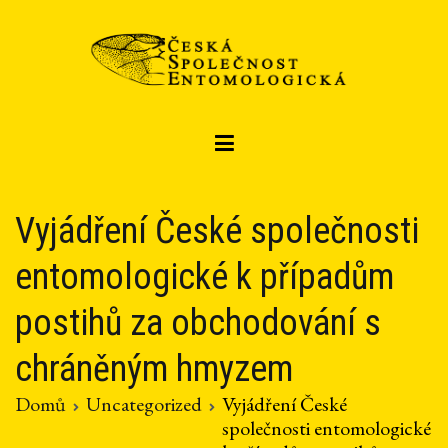
Přeskočit
na
obsah
Czech entomological society
Česká společnost entomologická
Vyjádření České společnosti
entomologické k případům
postihů za obchodování s
chráněným hmyzem
Domů
Uncategorized
Vyjádření České
společnosti entomologické