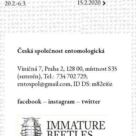
15.2.2020
20.2.-6.3.
pro
příspěvek
Česká společnost entomologická
Viničná 7, Praha 2, 128 00, místnost S35
(suterén), Tel.: 734 702 729;
entospol@gmail.com, ID DS: m82ei6z
facebook
–
instagram
–
twitter