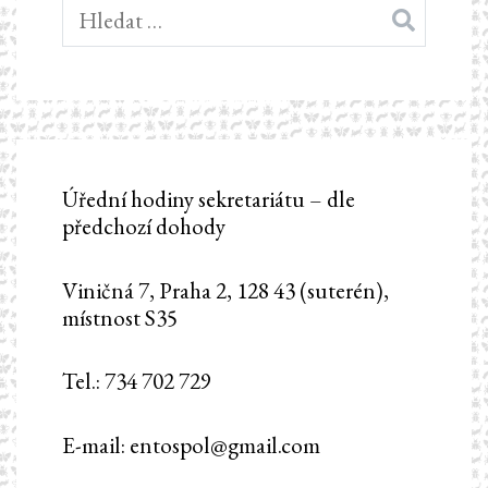
Vyhledávání
Úřední hodiny sekretariátu – dle
předchozí dohody
Viničná 7, Praha 2, 128 43 (suterén),
místnost S35
Tel.: 734 702 729
E-mail: entospol@gmail.com