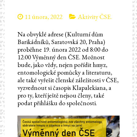
11 února, 2022
Aktivity ČSE.
Na obvyklé adrese (Kulturní dům
Barikádníků, Saratovská 20, Praha)
proběhne 19. února 2022 od 8:00 do
12:00 Výměnný den ČSE. Možnost
bude, jako vždy, nejen pořídit hmyz,
entomologické pomůcky a literaturu,
ale také vyřešit členské záležitosti v ČSE,
vyzvednout si časopis Klapalekiana, a
pro ty, kteří ještě nejsou členy, také
podat přihlášku do společnosti.