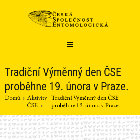
Přeskočit
na
obsah
Czech entomological society
Česká společnost entomologická
Tradiční Výměnný den ČSE
proběhne 19. února v Praze.
Domů
Aktivity
Tradiční Výměnný den ČSE
ČSE.
proběhne 19. února v Praze.