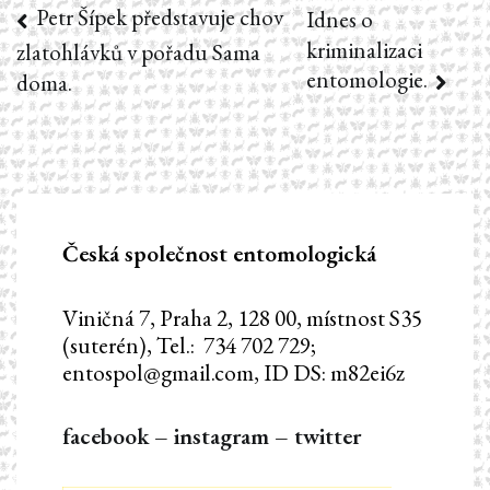
Petr Šípek představuje chov
Navigace
Idnes o
kriminalizaci
zlatohlávků v pořadu Sama
pro
entomologie.
doma.
příspěvek
Česká společnost entomologická
Viničná 7, Praha 2, 128 00, místnost S35
(suterén), Tel.: 734 702 729;
entospol@gmail.com, ID DS: m82ei6z
facebook
–
instagram
–
twitter