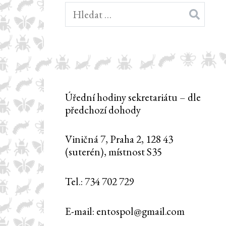
Vyhledávání
Úřední hodiny sekretariátu – dle
předchozí dohody
Viničná 7, Praha 2, 128 43
(suterén), místnost S35
Tel.: 734 702 729
E-mail: entospol@gmail.com