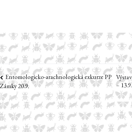
Entomologicko-arachnologická exkurze PP
Navigace
Výstav
– 13.9
Zámky 20.9.
pro
příspěvek