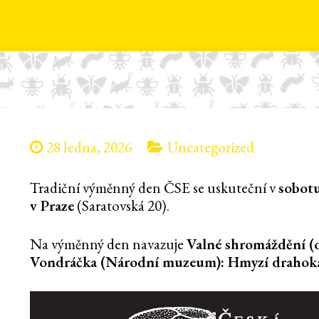
28 ledna, 2026
Uncategorized
Tradiční výměnný den ČSE se uskuteční v
sobotu
v Praze
(Saratovská 20).
Na výměnný den navazuje
Valné shromáždění (
Vondráčka (Národní muzeum): Hmyzí drahoka