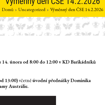
Výměnný den ČSE 14.2.2026
Domů
Uncategorized
Výměnný den ČSE 14.2.2026
 14. února od 8:00 do 12:00 v KD Barikádníků
od 13:00)
včetně
úvodní přednášky Dominika
my Austrálie.