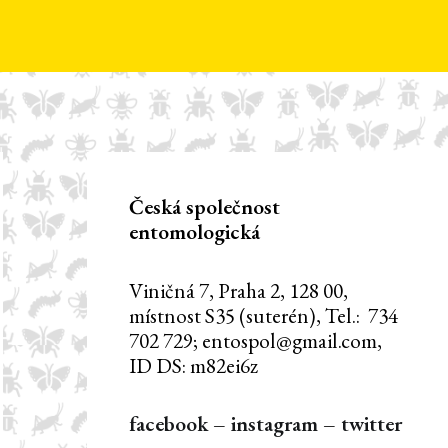
Česká společnost
entomologická
Viničná 7, Praha 2, 128 00,
místnost S35 (suterén), Tel.: 734
702 729; entospol@gmail.com,
ID DS: m82ei6z
facebook
–
instagram
–
twitter