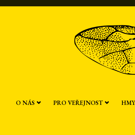
Přeskočit
na
obsah
O NÁS
PRO VEŘEJNOST
HMY