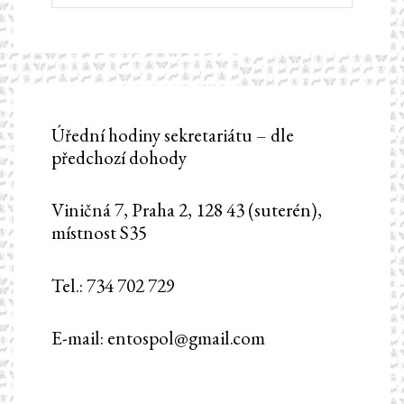
Úřední hodiny sekretariátu – dle
předchozí dohody
Viničná 7, Praha 2, 128 43 (suterén),
místnost S35
Tel.: 734 702 729
E-mail: entospol@gmail.com