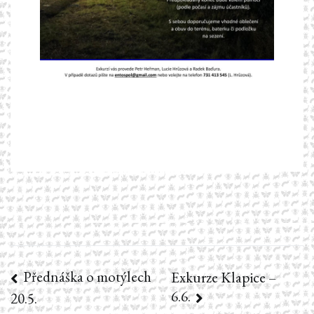
Přednáška o motýlech
Navigace
Exkurze Klapice –
6.6.
20.5.
pro