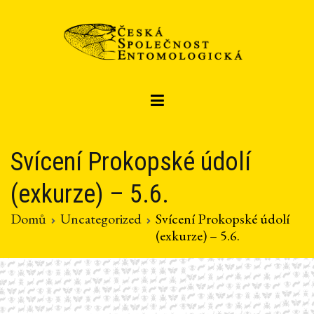
Přeskočit
na
obsah
Czech entomological society
Česká společnost entomologická
Svícení Prokopské údolí
(exkurze) – 5.6.
Domů
Uncategorized
Svícení Prokopské údolí
(exkurze) – 5.6.