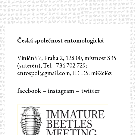
příspěvek
Česká společnost entomologická
Viničná 7, Praha 2, 128 00, místnost S35
(suterén), Tel.: 734 702 729;
entospol@gmail.com, ID DS: m82ei6z
facebook
–
instagram
–
twitter