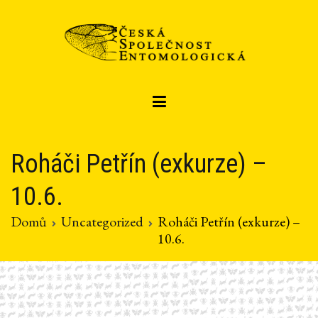
Přeskočit
na
obsah
Czech entomological society
Česká společnost entomologická
Roháči Petřín (exkurze) –
10.6.
Domů
Uncategorized
Roháči Petřín (exkurze) –
10.6.