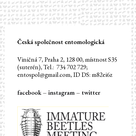
příspěvek
Česká společnost entomologická
Viničná 7, Praha 2, 128 00, místnost S35
(suterén), Tel.: 734 702 729;
entospol@gmail.com, ID DS: m82ei6z
facebook
–
instagram
–
twitter