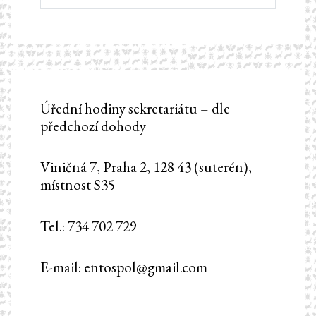
Úřední hodiny sekretariátu – dle
předchozí dohody
Viničná 7, Praha 2, 128 43 (suterén),
místnost S35
Tel.: 734 702 729
E-mail: entospol@gmail.com