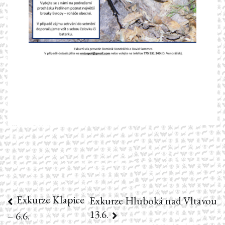
Exkurze Klapice
Navigace
Exkurze Hluboká nad Vltavou
13.6.
– 6.6.
pro