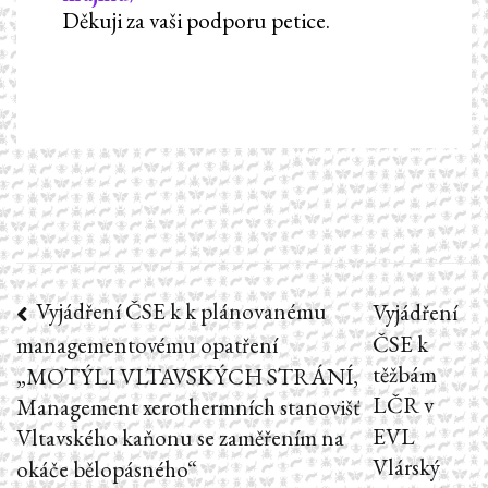
Děkuji za vaši podporu petice.
Vyjádření ČSE k k plánovanému
Navigace
Vyjádření
ČSE k
managementovému opatření
pro
těžbám
„MOTÝLI VLTAVSKÝCH STRÁNÍ,
příspěvek
LČR v
Management xerothermních stanovišť
EVL
Vltavského kaňonu se zaměřením na
Vlárský
okáče bělopásného“