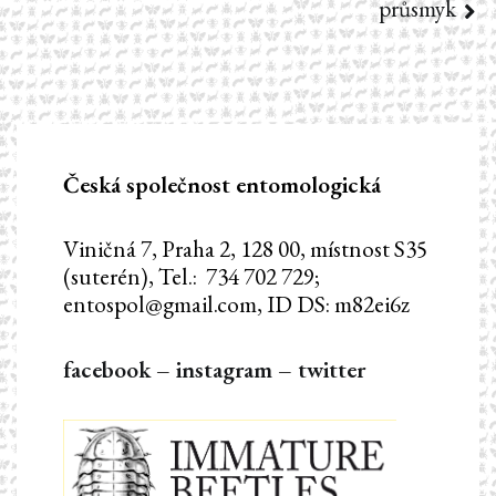
průsmyk
Česká společnost entomologická
Viničná 7, Praha 2, 128 00, místnost S35
(suterén), Tel.: 734 702 729;
entospol@gmail.com, ID DS: m82ei6z
facebook
–
instagram
–
twitter