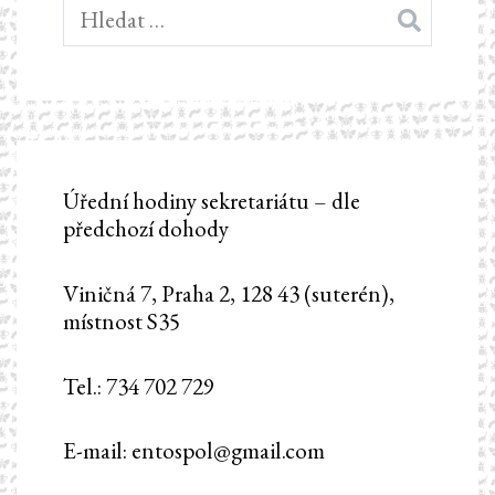
Vyhledávání
Úřední hodiny sekretariátu – dle
předchozí dohody
Viničná 7, Praha 2, 128 43 (suterén),
místnost S35
Tel.: 734 702 729
E-mail: entospol@gmail.com