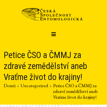
Přeskočit
na
obsah
Czech entomological society
Česká společnost entomologická
Petice ČSO a ČMMJ za
zdravé zemědělství aneb
Vraťme život do krajiny!
Domů
Uncategorized
Petice ČSO a ČMMJ za
zdravé zemědělství aneb
Vraťme život do krajiny!