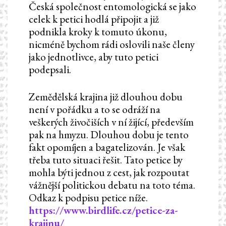
Česká společnost entomologická se jako
celek k petici hodlá připojit a již
podnikla kroky k tomuto úkonu,
nicméně bychom rádi oslovili naše členy
jako jednotlivce, aby tuto petici
podepsali.
Zemědělská krajina již dlouhou dobu
není v pořádku a to se odráží na
veškerých živočiších v ní žijící, především
pak na hmyzu. Dlouhou dobu je tento
fakt opomíjen a bagatelizován. Je však
třeba tuto situaci řešit. Tato petice by
mohla býti jednou z cest, jak rozpoutat
vážnější politickou debatu na toto téma.
Odkaz k podpisu petice níže.
https://www.birdlife.cz/petice-za-
krajinu/