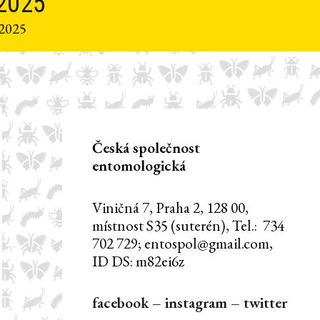
.2025
.2025
Česká společnost
entomologická
Viničná 7, Praha 2, 128 00,
místnost S35 (suterén), Tel.: 734
702 729; entospol@gmail.com,
ID DS: m82ei6z
facebook
–
instagram
–
twitter