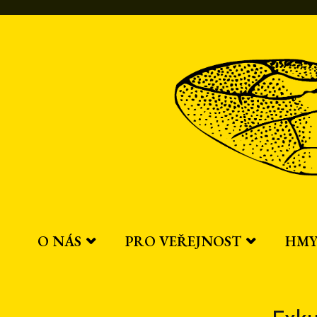
Přeskočit
na
obsah
O NÁS
PRO VEŘEJNOST
HMY