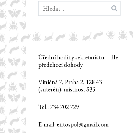
Vyhledávání
Úřední hodiny sekretariátu – dle
předchozí dohody
Viničná 7, Praha 2, 128 43
(suterén), místnost S35
Tel.: 734 702 729
E-mail: entospol@gmail.com