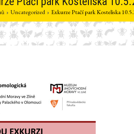
rze Ptačí park Kosteliska 10.5
mů
Uncategorized
Exkurze Ptačí park Kosteliska 10.5