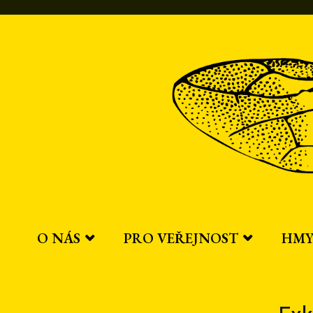
Přeskočit
na
obsah
O NÁS
PRO VEŘEJNOST
HMY