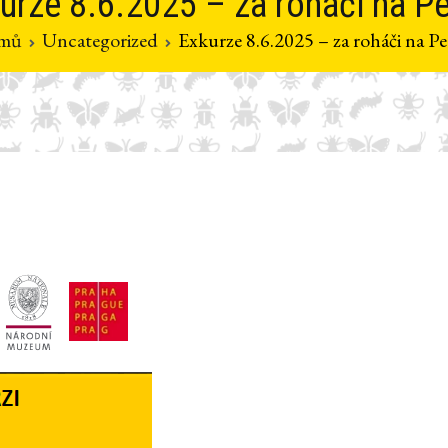
urze 8.6.2025 – za roháči na Pe
mů
Uncategorized
Exkurze 8.6.2025 – za roháči na Pe