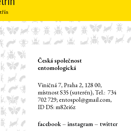
třín
třín
Česká společnost
entomologická
Viničná 7, Praha 2, 128 00,
místnost S35 (suterén), Tel.: 734
702 729; entospol@gmail.com,
ID DS: m82ei6z
facebook
–
instagram
–
twitter