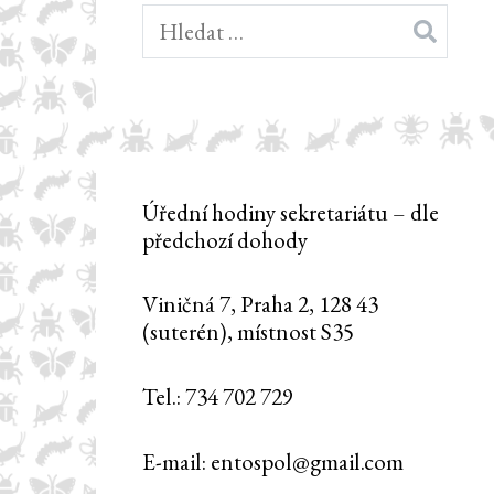
Vyhledávání
Úřední hodiny sekretariátu – dle
předchozí dohody
Viničná 7, Praha 2, 128 43
(suterén), místnost S35
Tel.: 734 702 729
E-mail: entospol@gmail.com