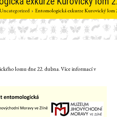
ogická exkurze Kurovický lom 2
Uncategorized
Entomologická exkurze Kurovický lom 
ckého lomu dne 22. dubna. Více informací v