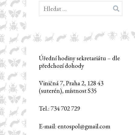
Vyhledávání
Úřední hodiny sekretariátu – dle
předchozí dohody
Viničná 7, Praha 2, 128 43
(suterén), místnost S35
Tel.: 734 702 729
E-mail: entospol@gmail.com