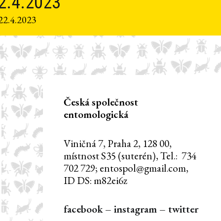
2.4.2023
22.4.2023
Česká společnost
entomologická
Viničná 7, Praha 2, 128 00,
místnost S35 (suterén), Tel.: 734
702 729; entospol@gmail.com,
ID DS: m82ei6z
facebook
–
instagram
–
twitter