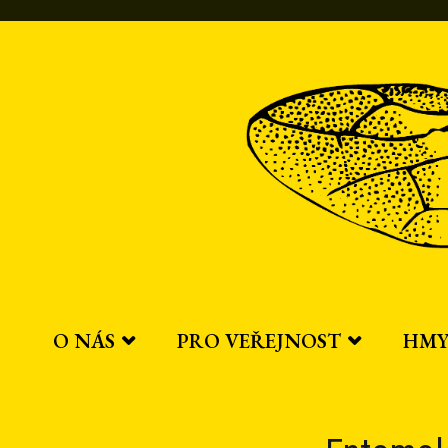
Přeskočit
na
obsah
O NÁS
PRO VEŘEJNOST
HMY