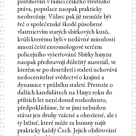
postihován v rámci českého trestního
práva, populace naopak prakticky
neohrožuje. Vůbec pak již nemůže být
řeč o společenské škodě působené
vlastnictvím starých sbírkových kusů,
kvůli kterému byli v nedávné minulosti
mnozí čeští entomologové terčem
policejního vyšetřování. Sbírky hmyzu
naopak představují důležitý materiál, ve
kterém se po desetiletí i staletí uchovává
nedocenitelné svědectví o krajině a
dynamice v průběhu staletí. Přestože o
dalších kandidátech na Hmyz roku do
příštích let není dosud rozhodnuto,
předpokládáme, že se jimi nebudou
stávat jen druhy vzácné a ohrožené, ale i
ty běžné, které může za humny najít
prakticky každý Čech. Jejich obdivování