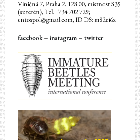
Viničná 7, Praha 2, 128 00, místnost S35
(suterén), Tel.: 734 702 729;
entospol@gmail.com, ID DS: m82ei6z
facebook
–
instagram
–
twitter