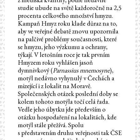
studie ubude na světě každoročně na 2,5
procenta celkového množství hmyzu.
Kampaň Hmyz roku klade důraz na to,
aby ve veřejné debatě znovu upozornila
na palčivé problémy současnosti, které
se hmyzu, jeho výzkumu a ochrany,
týkají. V letošním roce je tak prvním
Hmyzem roku vyhlášen jasoň
dymnivkový (
Parnassius mnemosyne
),
motýl nedávno vyhynulý v Čechách a
mizející i z lokalit na Moravě.
Společenských otázek poslední doby se
kolem tohoto motýla točí celá řada.
Vedle jeho úbytku jde především o
otázku hospodaření na lokalitách, kde
motýl stále přežívá. Spolu
s představením druhu veřejnosti tak ČSE