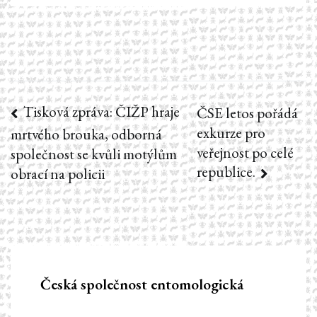
Tisková zpráva: ČIŽP hraje
Navigace
ČSE letos pořádá
exkurze pro
mrtvého brouka, odborná
pro
veřejnost po celé
společnost se kvůli motýlům
republice.
příspěvek
obrací na policii
Česká společnost entomologická