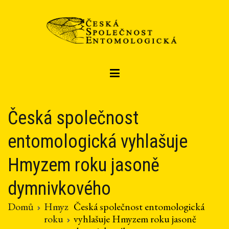
Přeskočit
na
obsah
Czech entomological society
Česká společnost entomologická
Česká společnost
entomologická vyhlašuje
Hmyzem roku jasoně
dymnivkového
Domů
Hmyz
Česká společnost entomologická
roku
vyhlašuje Hmyzem roku jasoně