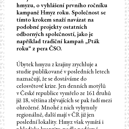
hmyzu, o vyhlášení prvního ročníku
kampaně Hmyz roku. Společnost se
tímto krokem snaží navázat na
podobné projekty ostatních
odborných společností, jako je
například tradiční kampaň „Pták
roku“ z pera ČSO.
Úbytek hmyzu z krajiny zrychluje a
studie publikované v posledních letech
naznačují, že se dostáváme do
celosvětové krize. Jen denních motýlů
v České republice vymřelo ze 161 druhů
již 18, většina zbývajících se pak řadí mezi
ohrožené. Mnohé z nich vyhynuly
regionálně, další mají v ČR již jen
poslední lokality. Hmyz však vymírá i
z hlediska kvantity, podle nedávné