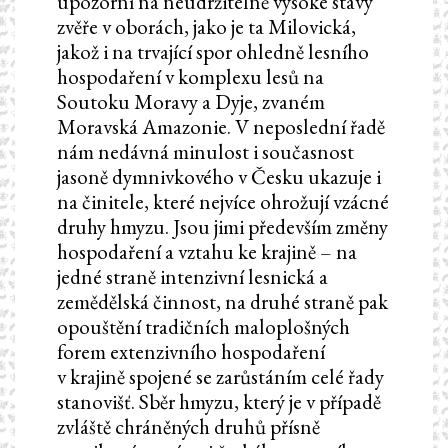
upozorní na neudržitelně vysoké stavy
zvěře v oborách, jako je ta Milovická,
jakož i na trvající spor ohledně lesního
hospodaření v komplexu lesů na
Soutoku Moravy a Dyje, zvaném
Moravská Amazonie. V neposlední řadě
nám nedávná minulost i současnost
jasoně dymnivkového v Česku ukazuje i
na činitele, které nejvíce ohrožují vzácné
druhy hmyzu. Jsou jimi především změny
hospodaření a vztahu ke krajině – na
jedné straně intenzivní lesnická a
zemědělská činnost, na druhé straně pak
opouštění tradičních maloplošných
forem extenzivního hospodaření
v krajině spojené se zarůstáním celé řady
stanovišť. Sběr hmyzu, který je v případě
zvláště chráněných druhů přísně