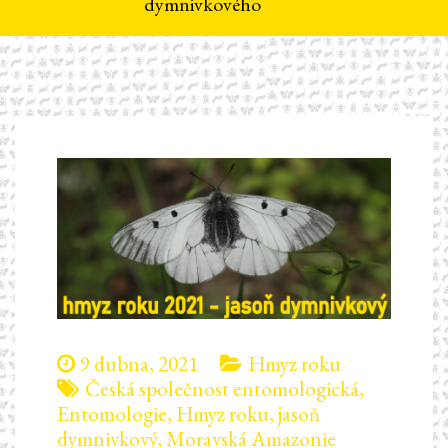
dymnivkového
9 dubna, 2021
Hmyz roku
Česká společnost entomologická
,
Entomologie
,
Hmyz roku
,
jasoň
dymnivkový
,
Moravská Amazonie