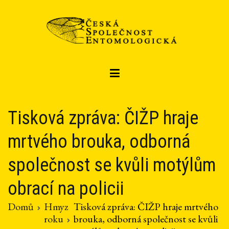
Přeskočit
na
obsah
Czech entomological society
Česká společnost entomologická
Tisková zpráva: ČIŽP hraje
mrtvého brouka, odborná
společnost se kvůli motýlům
obrací na policii
Domů
Hmyz
Tisková zpráva: ČIŽP hraje mrtvého
roku
brouka, odborná společnost se kvůli