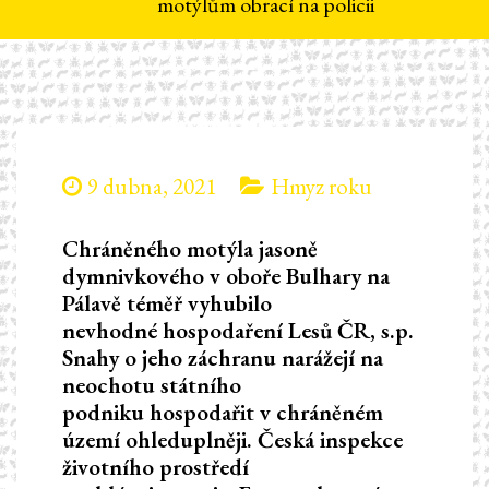
motýlům obrací na policii
9 dubna, 2021
Hmyz roku
Chráněného motýla jasoně
dymnivkového v oboře Bulhary na
Pálavě téměř vyhubilo
nevhodné hospodaření Lesů ČR, s.p.
Snahy o jeho záchranu narážejí na
neochotu státního
podniku hospodařit v chráněném
území ohleduplněji. Česká inspekce
životního prostředí