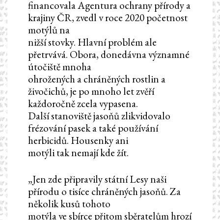
financovala Agentura ochrany přírody a
krajiny ČR, zvedl v roce 2020 početnost
motýlů na
nižší stovky. Hlavní problém ale
přetrvává. Obora, donedávna významné
útočiště mnoha
ohrožených a chráněných rostlin a
živočichů, je po mnoho let zvěří
každoročně zcela vypasena.
Další stanoviště jasoňů zlikvidovalo
frézování pasek a také používání
herbicidů. Housenky ani
motýli tak nemají kde žít.
„Jen zde připravily státní Lesy naši
přírodu o tisíce chráněných jasoňů. Za
několik kusů tohoto
motýla ve sbírce přitom sběratelům hrozí