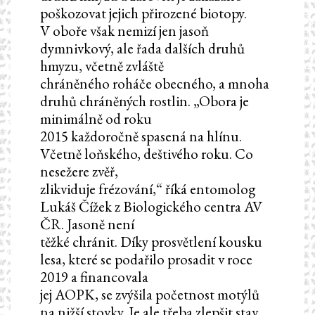
poškozovat jejich přirozené biotopy.
V oboře však nemizí jen jasoň
dymnivkový, ale řada dalších druhů
hmyzu, včetně zvláště
chráněného roháče obecného, a mnoha
druhů chráněných rostlin. „Obora je
minimálně od roku
2015 každoročně spasená na hlínu.
Včetně loňského, deštivého roku. Co
nesežere zvěř,
zlikviduje frézování,“ říká entomolog
Lukáš Čížek z Biologického centra AV
ČR. Jasoně není
těžké chránit. Díky prosvětlení kousku
lesa, které se podařilo prosadit v roce
2019 a financovala
jej AOPK, se zvýšila početnost motýlů
na nižší stovky. Je ale třeba zlepšit stav