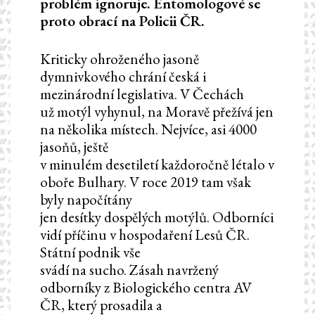
problém ignoruje. Entomologové se
proto obrací na Policii ČR.
Kriticky ohroženého jasoně
dymnivkového chrání česká i
mezinárodní legislativa. V Čechách
už motýl vyhynul, na Moravě přežívá jen
na několika místech. Nejvíce, asi 4000
jasoňů, ještě
v minulém desetiletí každoročně létalo v
oboře Bulhary. V roce 2019 tam však
byly napočítány
jen desítky dospělých motýlů. Odborníci
vidí příčinu v hospodaření Lesů ČR.
Státní podnik vše
svádí na sucho. Zásah navržený
odborníky z Biologického centra AV
ČR, který prosadila a