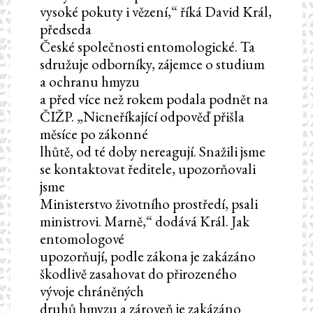
vysoké pokuty i vězení,“ říká David Král,
předseda
České společnosti entomologické. Ta
sdružuje odborníky, zájemce o studium
a ochranu hmyzu
a před více než rokem podala podnět na
ČIŽP. „Nicneříkající odpověď přišla
měsíce po zákonné
lhůtě, od té doby nereagují. Snažili jsme
se kontaktovat ředitele, upozorňovali
jsme
Ministerstvo životního prostředí, psali
ministrovi. Marně,“ dodává Král. Jak
entomologové
upozorňují, podle zákona je zakázáno
škodlivě zasahovat do přirozeného
vývoje chráněných
druhů hmyzu a zároveň je zakázáno