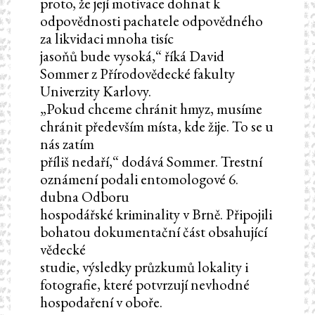
proto, že její motivace dohnat k
odpovědnosti pachatele odpovědného
za likvidaci mnoha tisíc
jasoňů bude vysoká,“ říká David
Sommer z Přírodovědecké fakulty
Univerzity Karlovy.
„Pokud chceme chránit hmyz, musíme
chránit především místa, kde žije. To se u
nás zatím
příliš nedaří,“ dodává Sommer. Trestní
oznámení podali entomologové 6.
dubna Odboru
hospodářské kriminality v Brně. Připojili
bohatou dokumentační část obsahující
vědecké
studie, výsledky průzkumů lokality i
fotografie, které potvrzují nevhodné
hospodaření v oboře.