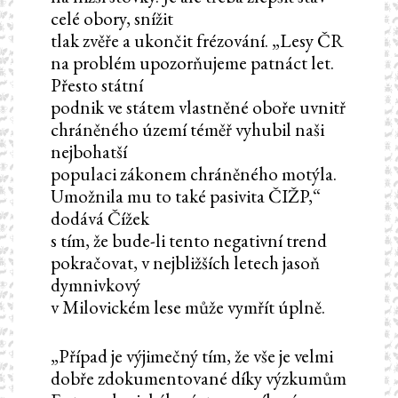
celé obory, snížit
tlak zvěře a ukončit frézování. „Lesy ČR
na problém upozorňujeme patnáct let.
Přesto státní
podnik ve státem vlastněné oboře uvnitř
chráněného území téměř vyhubil naši
nejbohatší
populaci zákonem chráněného motýla.
Umožnila mu to také pasivita ČIŽP,“
dodává Čížek
s tím, že bude-li tento negativní trend
pokračovat, v nejbližších letech jasoň
dymnivkový
v Milovickém lese může vymřít úplně.
„Případ je výjimečný tím, že vše je velmi
dobře zdokumentované díky výzkumům