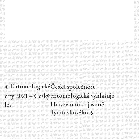
Entomologické
Navigace
Česká společnost
entomologická vyhlašuje
dny 2021 – Český
pro
Hmyzem roku jasoně
les
dymnivkového
příspěvek