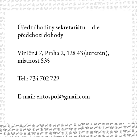
Úřední hodiny sekretariátu – dle
předchozí dohody
Viničná 7, Praha 2, 128 43 (suterén),
místnost S35
Tel.: 734 702 729
E-mail: entospol@gmail.com