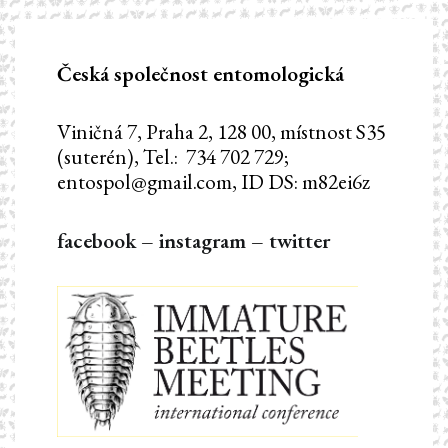
Česká společnost entomologická
Viničná 7, Praha 2, 128 00, místnost S35
(suterén), Tel.: 734 702 729;
entospol@gmail.com, ID DS: m82ei6z
facebook
–
instagram
–
twitter