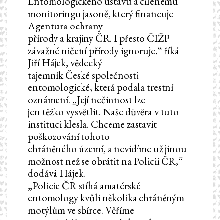
Entomologického ústavu a cílenému
monitoringu jasoně, který financuje
Agentura ochrany
přírody a krajiny ČR. I přesto ČIŽP
závažné ničení přírody ignoruje,“ říká
Jiří Hájek, vědecký
tajemník České společnosti
entomologické, která podala trestní
oznámení. „Její nečinnost lze
jen těžko vysvětlit. Naše důvěra v tuto
instituci klesla. Chceme zastavit
poškozování tohoto
chráněného území, a nevidíme už jinou
možnost než se obrátit na Policii ČR,“
dodává Hájek.
„Policie ČR stíhá amatérské
entomology kvůli několika chráněným
motýlům ve sbírce. Věříme