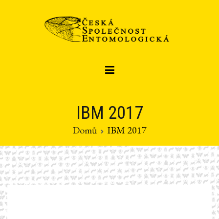
Přeskočit
na
obsah
Czech entomological society
Česká společnost entomologická
IBM 2017
Domů
IBM 2017