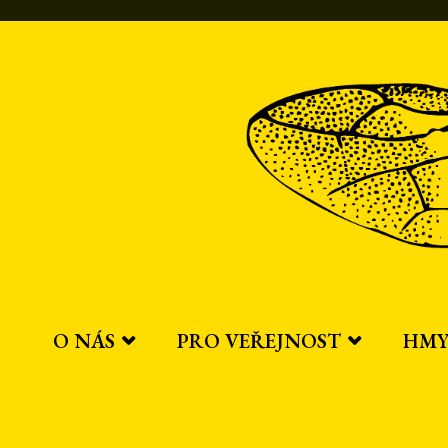
Přeskočit
na
obsah
O NÁS
PRO VEŘEJNOST
HMY