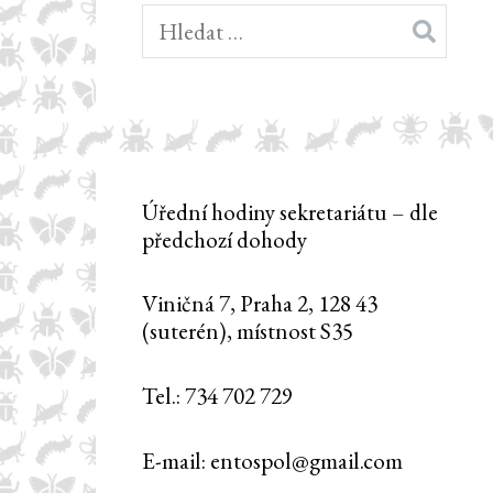
Vyhledávání
Úřední hodiny sekretariátu – dle
předchozí dohody
Viničná 7, Praha 2, 128 43
(suterén), místnost S35
Tel.: 734 702 729
E-mail: entospol@gmail.com