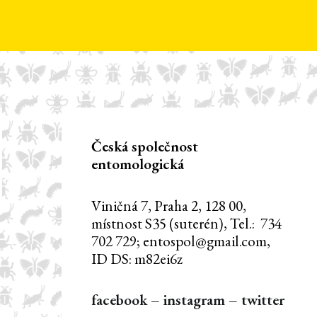
Česká společnost
entomologická
Viničná 7, Praha 2, 128 00,
místnost S35 (suterén), Tel.: 734
702 729; entospol@gmail.com,
ID DS: m82ei6z
facebook
–
instagram
–
twitter