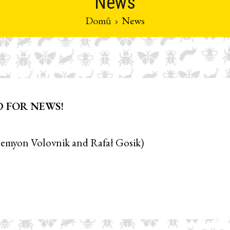
News
Domů
News
D FOR NEWS!
 Semyon Volovnik and Rafał Gosik)