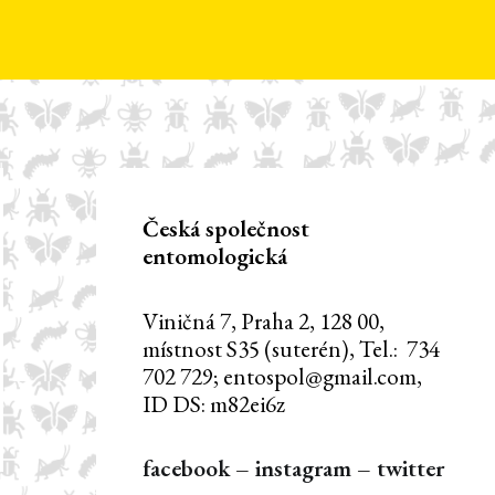
Česká společnost
entomologická
Viničná 7, Praha 2, 128 00,
místnost S35 (suterén), Tel.: 734
702 729; entospol@gmail.com,
ID DS: m82ei6z
facebook
–
instagram
–
twitter