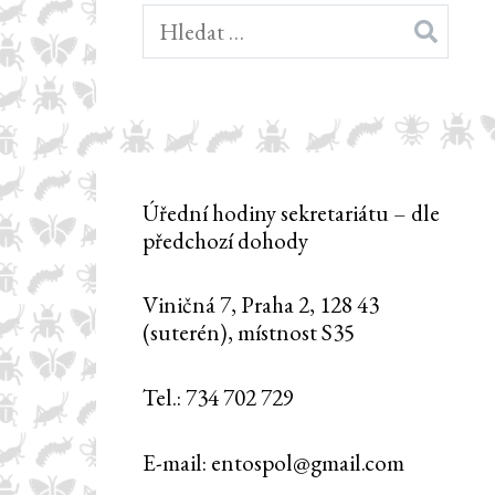
Vyhledávání
Úřední hodiny sekretariátu – dle
předchozí dohody
Viničná 7, Praha 2, 128 43
(suterén), místnost S35
Tel.: 734 702 729
E-mail: entospol@gmail.com