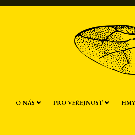
Přeskočit
na
obsah
O NÁS
PRO VEŘEJNOST
HMY