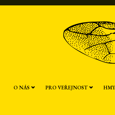
Přeskočit
na
obsah
O NÁS
PRO VEŘEJNOST
HMY