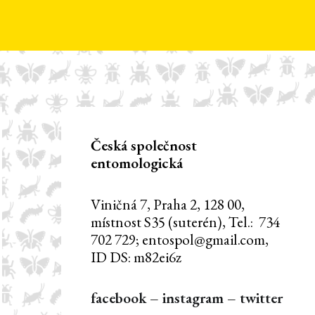
Česká společnost
entomologická
Viničná 7, Praha 2, 128 00,
místnost S35 (suterén), Tel.: 734
702 729; entospol@gmail.com,
ID DS: m82ei6z
facebook
–
instagram
–
twitter