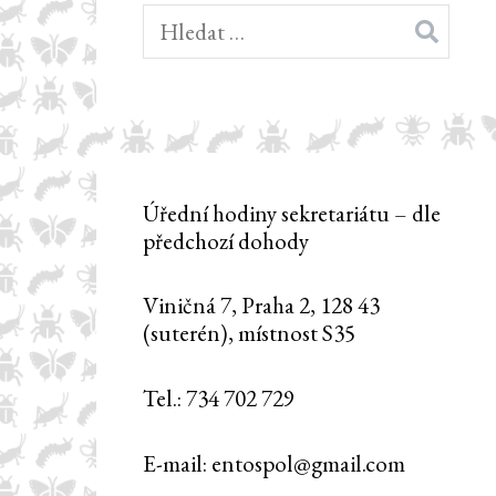
Vyhledávání
Úřední hodiny sekretariátu – dle
předchozí dohody
Viničná 7, Praha 2, 128 43
(suterén), místnost S35
Tel.: 734 702 729
E-mail: entospol@gmail.com